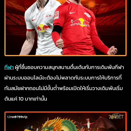
กีฬา
ผู้ที่ชื่นชอบความสนุกสนานตื่นเต้นกับการเดิมพันกีฬา
ผ่านระบบออนไลน์จะต้องไม่พลาดกับระบบการให้บริการที่
ทันสมัยฝากถอนไม่มีขั้นต่ำพร้อมเปิดให้เริ่มวางเดิมพันเริ่ม
ต้นแค่ 10 บาทเท่านั้น