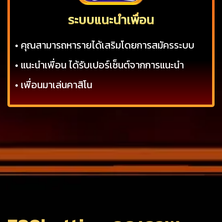
ระบบแนะนำเพื่อน
• คุณสามารถหารายได้เสริมโดยการสมัครระบบ
• แนะนำเพื่อน ได้รับเปอร์เซ็นต์จากการแนะนำ
• เพื่อนมาเล่นคาสิโน