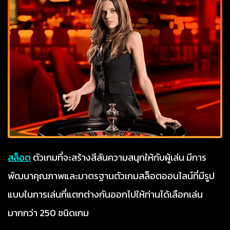
สล็อต
ตัวเกมที่จะสร้างสีสันความสนุกให้กับผู้เล่น มีการ
พัฒนาคุณภาพและมาตรฐานตัวเกมสล็อตออนไลน์ที่มีรูป
แบบในการเล่นที่แตกต่างกันออกไปให้ท่านได้เลือกเล่น
มากกว่า 250 ชนิดเกม