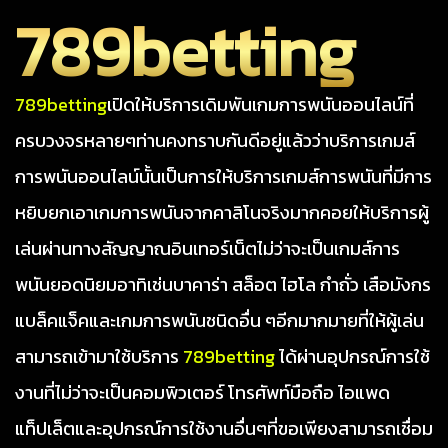
789betting
789betting
เปิดให้บริการเดิมพันเกมการพนันออนไลน์ที่
ครบวงจรหลายๆท่านคงทราบกันดีอยู่แล้วว่าบริการเกมส์
การพนันออนไลน์นั้นเป็นการให้บริการเกมส์การพนันที่มีการ
หยิบยกเอาเกมการพนันจากคาสิโนจริงมากคอยให้บริการผู้
เล่นผ่านทางสัญญาณอินเทอร์เน็ตไม่ว่าจะเป็นเกมส์การ
พนันยอดนิยมอาทิเช่นบาคาร่า สล็อต ไฮโล กำถั่ว เสือมังกร
แบล็คแจ็คและเกมการพนันชนิดอื่น ๆอีกมากมายที่ให้ผู้เล่น
สามารถเข้ามาใช้บริการ
789betting
ได้ผ่านอุปกรณ์การใช้
งานที่ไม่ว่าจะเป็นคอมพิวเตอร์ โทรศัพท์มือถือ ไอแพด
แท็ปเล็ตและอุปกรณ์การใช้งานอื่นๆที่ขอเพียงสามารถเชื่อม