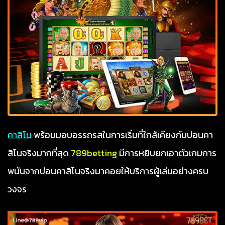
คาสิโน
พร้อมมอบอรรถรสในการเริ่มที่ใกล้เคียงกับบ่อนคา
สิโนจริงมากที่สุด
789betting
มีการหยิบยกเอาตัวเกมการ
พนันจากบ่อนคาสิโนจริงมาคอยให้บริการผู้เล่นอย่างครบ
วงจร