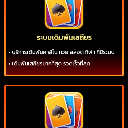
ระบบเดิมพันเสถียร
• บริการเดิมพันคาสิโน หวย สล็อต กีฬา ที่มีระบบ
• เดิมพันเสถียรมากที่สุด รวดเร็วที่สุด