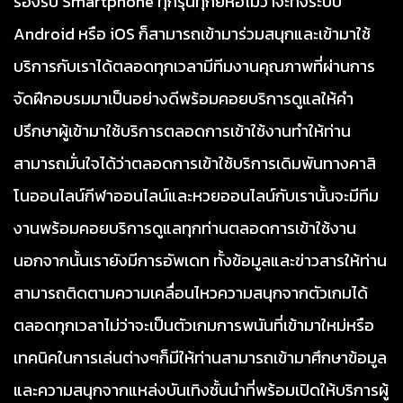
รองรับ Smartphone ทุกรุ่นทุกยี่ห้อไม่ว่าจะทั้งระบบ
Android หรือ iOS ก็สามารถเข้ามาร่วมสนุกและเข้ามาใช้
บริการกับเราได้ตลอดทุกเวลามีทีมงานคุณภาพที่ผ่านการ
จัดฝึกอบรมมาเป็นอย่างดีพร้อมคอยบริการดูแลให้คำ
ปรึกษาผู้เข้ามาใช้บริการตลอดการเข้าใช้งานทำให้ท่าน
สามารถมั่นใจได้ว่าตลอดการเข้าใช้บริการเดิมพันทางคาสิ
โนออนไลน์กีฬาออนไลน์และหวยออนไลน์กับเรานั้นจะมีทีม
งานพร้อมคอยบริการดูแลทุกท่านตลอดการเข้าใช้งาน
นอกจากนั้นเรายังมีการอัพเดท ทั้งข้อมูลและข่าวสารให้ท่าน
สามารถติดตามความเคลื่อนไหวความสนุกจากตัวเกมได้
ตลอดทุกเวลาไม่ว่าจะเป็นตัวเกมการพนันที่เข้ามาใหม่หรือ
เทคนิคในการเล่นต่างๆก็มีให้ท่านสามารถเข้ามาศึกษาข้อมูล
และความสนุกจากแหล่งบันเทิงชั้นนำที่พร้อมเปิดให้บริการผู้