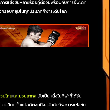
ู่การแข่งขันหลายร้อยคู่ต่อวันพร้อมกับการอัพเดท
ย่างครอบคลุมในทุกประเภทกีฬาระดับโลก
มวยไทยและมวยสากล
นับเป็นหนึ่งในกีฬาที่ได้รับ
วามนิยมตั้งแต่อดีตจนปัจจุบันกับกีฬาการแข่งขัน