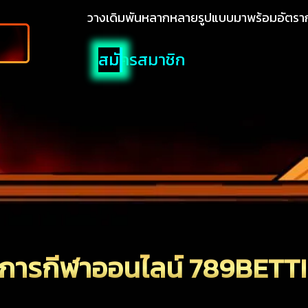
วางเดิมพันหลากหลายรูปแบบมาพร้อมอัตราการจ่
สมัครสมาชิก
ิการกีฬาออนไลน์ 789BETT