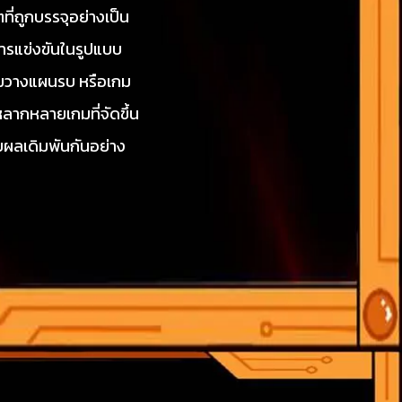
ี่ถูกบรรจุอย่างเป็น
ารแข่งขันในรูปแบบ
เกมวางแผนรบ หรือเกม
ลากหลายเกมที่จัดขึ้น
ายผลเดิมพันกันอย่าง