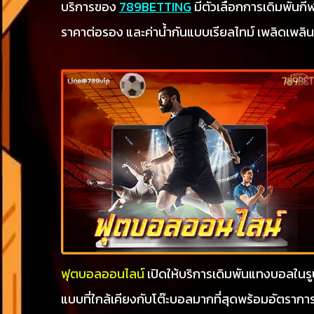
บริการของ
789BETTING
มีตัวเลือกการเดิมพันกี
ราคาต่อรอง และค่าน้ำกันแบบเรียลไทม์ เพลิดเพลิน
ฟุตบอลออนไลน์
เปิดให้บริการเดิมพันแทงบอลในรู
แบบที่ใกล้เคียงกับโต๊ะบอลมากที่สุดพร้อมอัตรากา