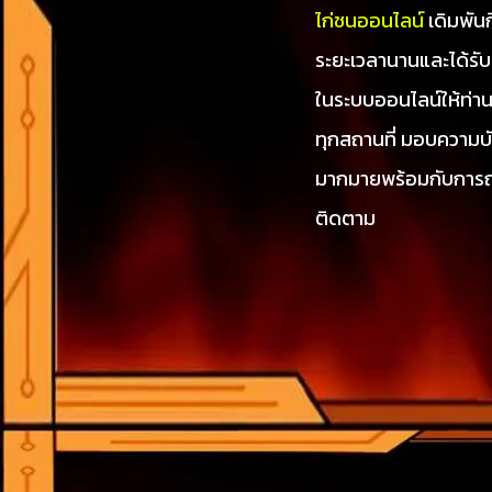
ไก่ชนออนไลน์
เดิมพันก
ระยะเวลานานและได้รั
ในระบบออนไลน์ให้ท่า
ทุกสถานที่ มอบความบัน
มากมายพร้อมกับการถ่
ติดตาม