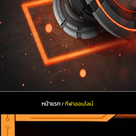
หน้าแรก
กีฬาออนไลน์
/