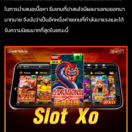
ในการนำเสนอเนื้อหา ธีมเกมที่น่าสนใจมีผลงานเกมออกมา
มากมาย จึงนับว่าเป็นอีกหนึ่งค่ายเกมที่กำลังมาแรงและได้
รับความนิยมมากที่สุดในขณะนี้