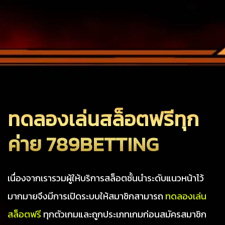
ทดลองเล่นสล็อตฟรีทุก
ค่าย 789BETTING
เนื่องจากเรารวมผู้ให้บริการสล็อตชั้นนำระดับแนวหน้าไว้
มากมายจึงมีการเปิดระบบให้สมาชิกสามารถ
ทดลองเล่น
สล็อตฟรี
ทุกตัวเกมและถูกประเภทเกมก่อนสมัครสมาชิก