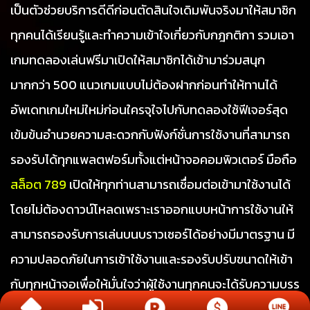
เป็นตัวช่วยบริการดีดีก่อนตัดสินใจเดิมพันจริงมาให้สมาชิก
ทุกคนได้เรียนรู้และทำความเข้าใจเกี่ยวกับกฎกติกา รวมเอา
เกมทดลองเล่นฟรีมาเปิดให้สมาชิกได้เข้ามาร่วมสนุก
มากกว่า 500 แนวเกมแบบไม่ต้องฝากก่อนทำให้ทานได้
อัพเดทเกมใหม่ใหม่ก่อนใครจุใจไปกับทดลองใช้ฟีเจอร์สุด
เข้มข้นอำนวยความสะดวกกับฟังก์ชั่นการใช้งานที่สามารถ
รองรับได้ทุกแพลตฟอร์มทั้งแต่หน้าจอคอมพิวเตอร์ มือถือ
สล็อต 789
เปิดให้ทุกท่านสามารถเชื่อมต่อเข้ามาใช้งานได้
โดยไม่ต้องดาวน์โหลดเพราะเราออกแบบหน้าการใช้งานให้
สามารถรองรับการเล่นบนบราวเซอร์ได้อย่างมีมาตรฐาน มี
ความปลอดภัยในการเข้าใช้งานและรองรับปรับขนาดให้เข้า
กับทุกหน้าจอเพื่อให้มั่นใจว่าผู้ใช้งานทุกคนจะได้รับความบรร
เทิงที่เต็มอิ่มในทุก ๆด้าน