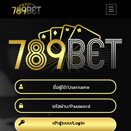
☰
หน้า
แรก
กีฬา
คา
สิโน
สล็อต
หวย
ทาง
เข้าสู่ระบบ/Login