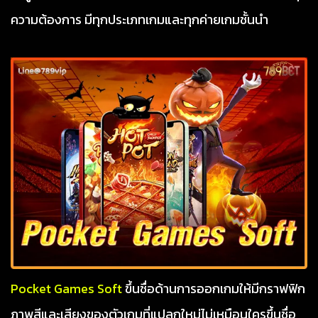
ความต้องการ มีทุกประเภทเกมและทุกค่ายเกมชั้นนำ
Pocket Games Soft
ขึ้นชื่อด้านการออกเกมให้มีกราฟฟิก
ภาพสีและเสียงของตัวเกมที่แปลกใหม่ไม่เหมือนใครขึ้นชื่อ