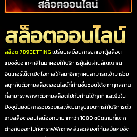
สล็อตออนไลน์
สล็อต 789BETTING
เปรียบเสมือนการยกเอาตู้สล็อต
แมชชีนจากคาสิโนมาคอยให้บริการผู้เล่นผ่านสัญญาณ
อินเทอร์เน็ต เปิดโอกาสให้สมาชิกทุกคนสามารถเข้ามาร่วม
สนุกกับตัวเกมสล็อตออนไลน์ที่ท่านชื่นชอบได้จากทุกสถาน
ที่สามารถพกพาตัวเกมสล็อตไปกับท่านได้ทุกที่ และยิ่งใน
ปัจจุบันยังมีการรวบรวมและพัฒนารูปแบบการให้บริการตัว
เกมสล็อตออนไลน์ออกมามากกว่า 1000 ชนิดเกมที่แตก
ต่างกันออกไปทั้งกราฟฟิกภาพ สีและเสียงที่ทันสมัยคมชัด