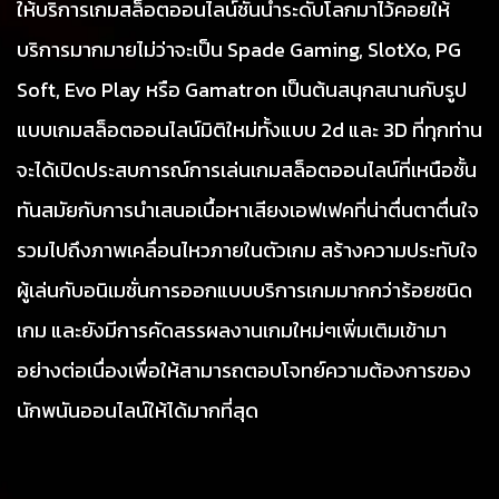
ให้บริการเกมสล็อตออนไลน์ชั้นนำระดับโลกมาไว้คอยให้
บริการมากมายไม่ว่าจะเป็น Spade Gaming, SlotXo, PG
Soft, Evo Play หรือ Gamatron เป็นต้นสนุกสนานกับรูป
แบบเกมสล็อตออนไลน์มิติใหม่ทั้งแบบ 2d และ 3D ที่ทุกท่าน
จะได้เปิดประสบการณ์การเล่นเกมสล็อตออนไลน์ที่เหนือชั้น
ทันสมัยกับการนำเสนอเนื้อหาเสียงเอฟเฟคที่น่าตื่นตาตื่นใจ
รวมไปถึงภาพเคลื่อนไหวภายในตัวเกม สร้างความประทับใจ
ผู้เล่นกับอนิเมชั่นการออกแบบบริการเกมมากกว่าร้อยชนิด
เกม และยังมีการคัดสรรผลงานเกมใหม่ๆเพิ่มเติมเข้ามา
อย่างต่อเนื่องเพื่อให้สามารถตอบโจทย์ความต้องการของ
นักพนันออนไลน์ให้ได้มากที่สุด