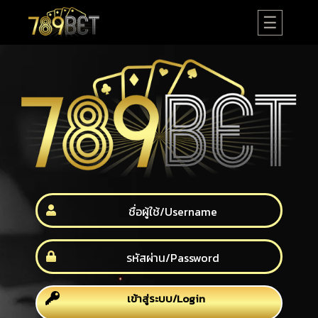
☰
หน้า
แรก
กีฬา
คา
สิโน
สล็อต
หวย
ทาง
เข้าสู่ระบบ/Login