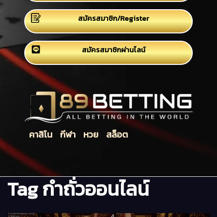
เข้า
สมัครสมาชิก/Register
ดาวน์โหลด
สมัครสมาชิกผ่านไลน์
ลิ้ง
รับ
ทรัพย์
สมัคร
คาสิโน
กีฬา
หวย
สล็อต
สมาชิก
ติดต่อ
เรา
Tag กำถั่วออนไลน์