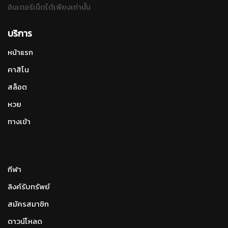
อินเตอร์เน็ตได้เพียงเท่านั้น
บริการ
หน้าแรก
คาสิโน
สล็อต
หวย
ทางเข้า
กีฬา
ลิงค์รับทรัพย์
สมัครสมาชิก
ดาวน์โหลด