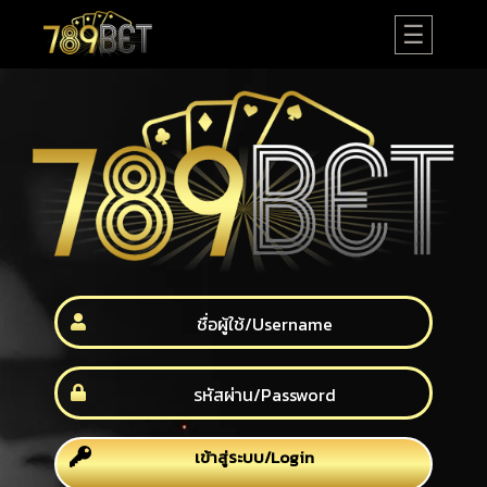
☰
หน้า
แรก
กีฬา
คา
สิโน
สล็อต
หวย
ทาง
เข้าสู่ระบบ/Login