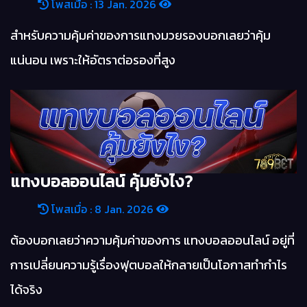
โพสเมื่อ : 13 Jan. 2026
สำหรับความคุ้มค่าของการแทงมวยรองบอกเลยว่าคุ้ม
แน่นอน เพราะให้อัตราต่อรองที่สูง
แทงบอลออนไลน์ คุ้มยังไง?
โพสเมื่อ : 8 Jan. 2026
ต้องบอกเลยว่าความคุ้มค่าของการ แทงบอลออนไลน์ อยู่ที่
การเปลี่ยนความรู้เรื่องฟุตบอลให้กลายเป็นโอกาสทำกำไร
ได้จริง