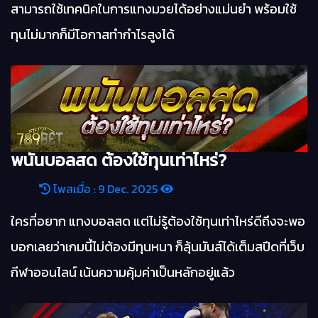
สามารถใช้เทคนิคในการแทงมวยได้อย่างแม่นยำ พร้อมใช้
ทุนไม่มากก็มีโอกาสทำกำไรสูงได้
พนันบอลสด ต้องใช้ทุนเท่าไหร่?
โพสเมื่อ : 9 Dec. 2025
ใครที่อยาก แทงบอลสด แต่ไม่รู้ต้องใช้ทุนเท่าไหร่ดีถึงจะพอ
บอกเลยว่าเกมนี้ไม่ต้องมีทุนหนา ก็ลุ้นมันส์ได้เต็มสปีดที่เว็บ
กีฬาออนไลน์ เน้นความคุ้มค่าเป็นหลักอยู่แล้ว