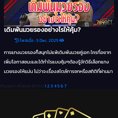
เดิมพันมวยรองอย่างไรให้คุ้ม?
โพสเมื่อ : 5 Dec. 2025
การแทงมวยรองก็สนุกไม่แพ้เดิมพันมวยคู่เอก ใครที่อยาก
เพิ่มโอกาสชนะและได้กำไรแบบคุ้มๆต้องรู้จักวิธีเลือกแทง
มวยรองให้แม่น ไม่ว่าจะเรื่องสไตล์การชกหรือสถิติที่ผ่านมา
จำนวนข่าวทั้งหมด 61 ข่าว
1
2
3
4
5
6
7