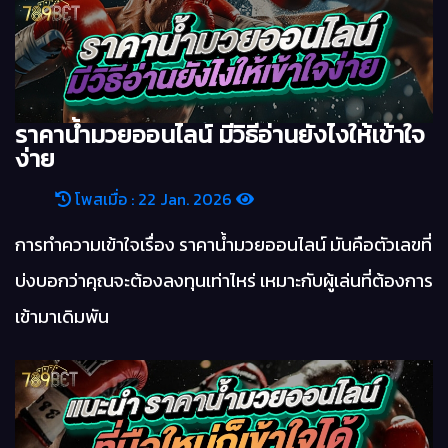
ราคาน้ำมวยออนไลน์ มีวิธีอ่านยังไงให้เข้าใจ
ง่าย
โพสเมื่อ : 22 Jan. 2026
การทำความเข้าใจเรื่อง ราคาน้ำมวยออนไลน์ มันคือตัวเลขที่
บ่งบอกว่าคุณจะต้องลงทุนเท่าไหร่ เหมาะกับผู้เล่นที่ต้องการ
เข้ามาเดิมพัน