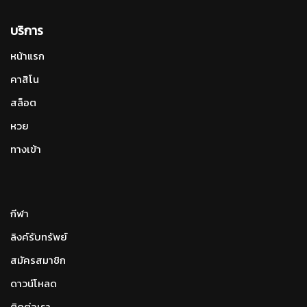
บริการ
หน้าแรก
คาสิโน
สล็อต
หวย
ทางเข้า
กีฬา
ลิงค์รับทรัพย์
สมัครสมาชิก
ดาวน์โหลด
ติดต่อเรา