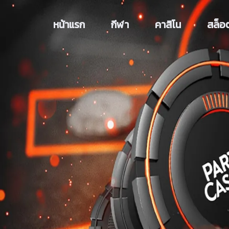
หน้าแรก
กีฬา
คาสิโน
สล็อ