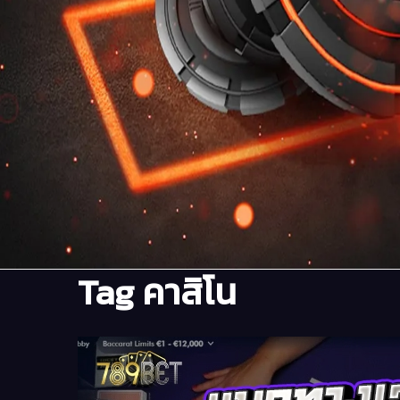
Tag คาสิโน