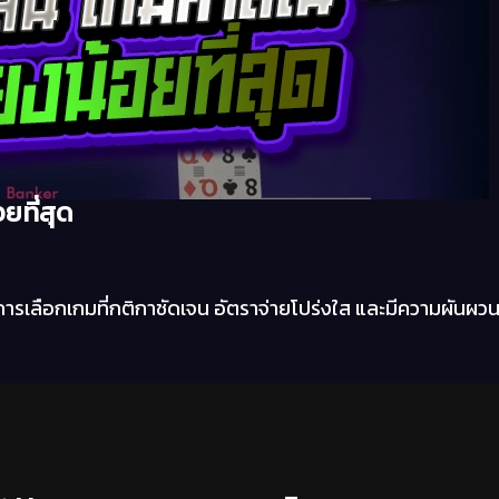
ยที่สุด
ือการเลือกเกมที่กติกาชัดเจน อัตราจ่ายโปร่งใส และมีความผันผ