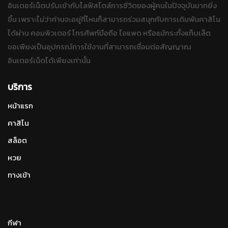
อินเตอร์เน็ตปรับเข้ากับไลฟ์สไตล์การชีวิตของผู้คนในปัจจุบันมากยิ่ง
ขึ้น เพราะไม่ว่าท่านจะอยู่ที่ไหนก็สามารถร่วมสนุกกับการเดิมพันคาสิโน
ได้ผ่าน คอมพิวเตอร์ โทรศัพท์มือถือ ไอแพด หรือแม้กระทั้งแท็บเล็ต
ขอเพียงเป็นอุปกรณ์การใช้งานที่สามารถเชื่อมต่อสัญญาณ
อินเตอร์เน็ตได้เพียงเท่านั้น
บริการ
หน้าแรก
คาสิโน
สล็อต
หวย
ทางเข้า
กีฬา