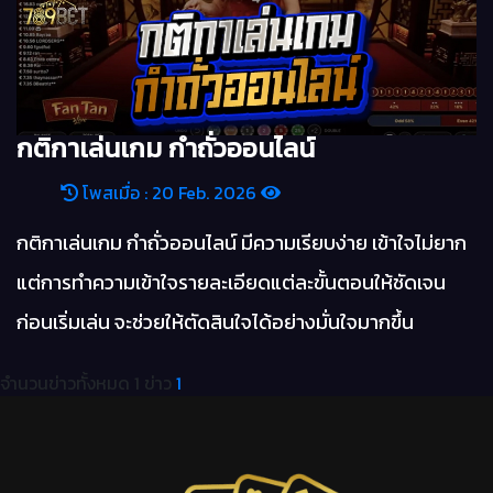
กติกาเล่นเกม กำถั่วออนไลน์
โพสเมื่อ : 20 Feb. 2026
กติกาเล่นเกม กำถั่วออนไลน์ มีความเรียบง่าย เข้าใจไม่ยาก
แต่การทำความเข้าใจรายละเอียดแต่ละขั้นตอนให้ชัดเจน
ก่อนเริ่มเล่น จะช่วยให้ตัดสินใจได้อย่างมั่นใจมากขึ้น
จำนวนข่าวทั้งหมด 1 ข่าว
1