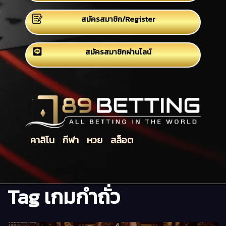
เข้า
สมัครสมาชิก/Register
ดาวน์โหลด
สมัครสมาชิกผ่านไลน์
ลิ้ง
รับ
ทรัพย์
สมัคร
คาสิโน
กีฬา
หวย
สล็อต
สมาชิก
ติดต่อ
เรา
Tag เกมกำถั่ว