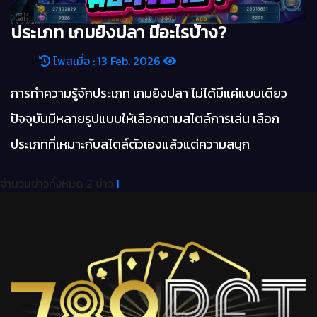
ประเภท เกมยิงปลา มีอะไรบ้าง?
โพสเมื่อ : 13 Feb. 2026
การทำความรู้จักประเภท เกมยิงปลา ไม่ได้มีแค่แบบเดียว
ปัจจุบันมีหลายรูปแบบให้เลือกตามสไตล์การเล่น เลือก
ประเภทที่เหมาะกับสไตล์ตัวเองแล้วแต่ความสนุก
จำนวนข่าวทั้งหมด 2 ข่าว
1