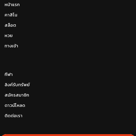
หน้าแรก
คาสิโน
สล็อต
หวย
ทางเข้า
กีฬา
ลิงค์รับทรัพย์
สมัครสมาชิก
ดาวน์โหลด
ติดต่อเรา