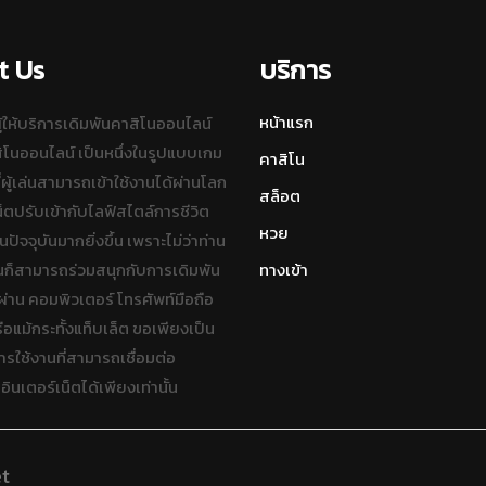
t Us
บริการ
หน้าแรก
้ให้บริการเดิมพันคาสิโนออนไลน์
สิโนออนไลน์ เป็นหนึ่งในรูปแบบเกม
คาสิโน
่ผู้เล่นสามารถเข้าใช้งานได้ผ่านโลก
สล็อต
น็ตปรับเข้ากับไลฟ์สไตล์การชีวิต
หวย
ปัจจุบันมากยิ่งขึ้น เพราะไม่ว่าท่าน
ไหนก็สามารถร่วมสนุกกับการเดิมพัน
ทางเข้า
ผ่าน คอมพิวเตอร์ โทรศัพท์มือถือ
อแม้กระทั้งแท็บเล็ต ขอเพียงเป็น
รใช้งานที่สามารถเชื่อมต่อ
เตอร์เน็ตได้เพียงเท่านั้น
et