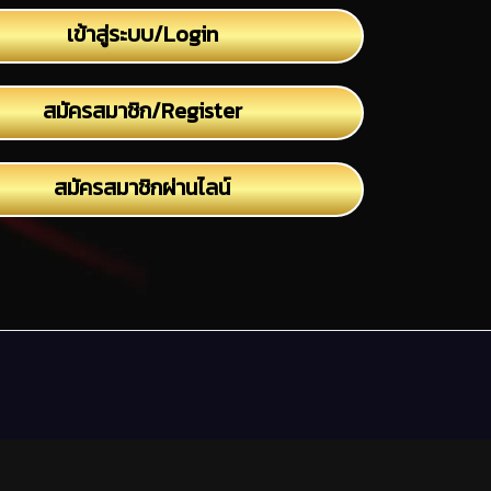
เข้าสู่ระบบ/Login
สมัครสมาชิก/Register
สมัครสมาชิกผ่านไลน์