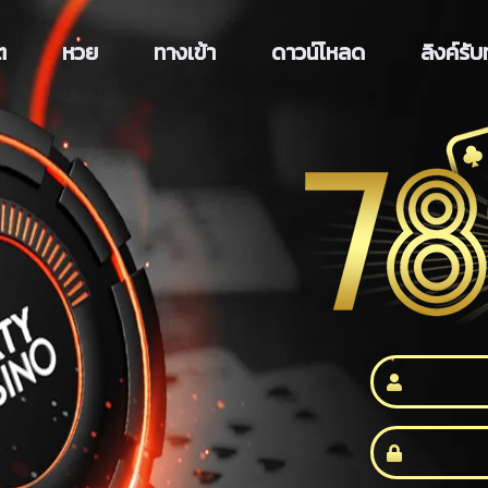
ต
หวย
ทางเข้า
ดาวน์โหลด
ลิงค์รับ