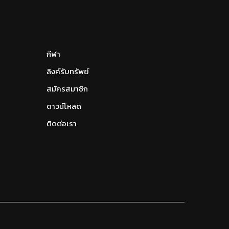
กีฬา
ลิงค์รับทรัพย์
สมัครสมาชิก
ดาวน์โหลด
ติดต่อเรา