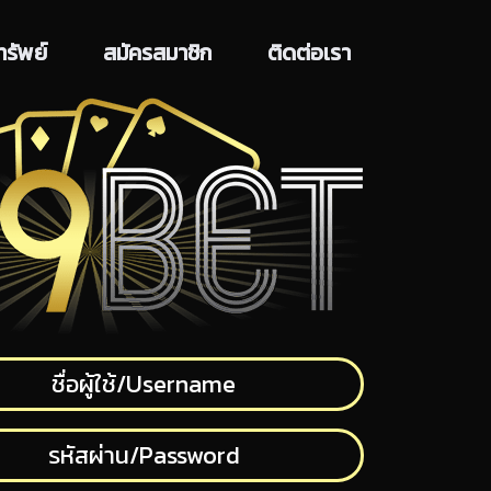
ทรัพย์
สมัครสมาชิก
ติดต่อเรา