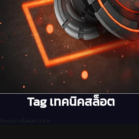
Tag เทคนิคสล็อต
จำนวนข่าวทั้งหมด 0 ข่าว