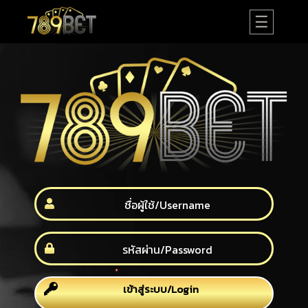
☰
หน้า
แรก
กีฬา
คา
สิโน
สล็อต
หวย
ทาง
เข้าสู่ระบบ/Login