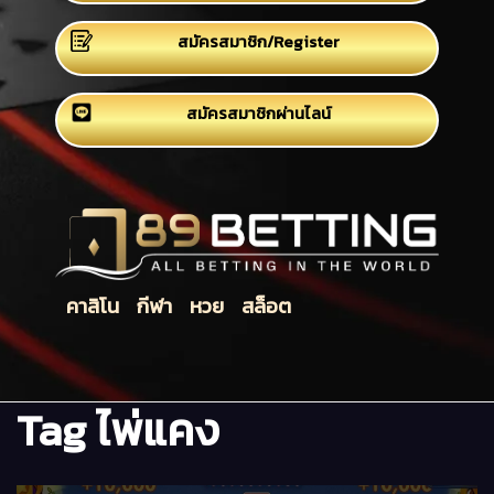
เข้า
สมัครสมาชิก/Register
ดาวน์โหลด
สมัครสมาชิกผ่านไลน์
ลิ้ง
รับ
ทรัพย์
สมัคร
คาสิโน
กีฬา
หวย
สล็อต
สมาชิก
ติดต่อ
เรา
Tag ไพ่แคง