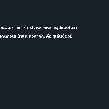
้นและมีโอกาสทำกำไรได้หลากหลายรูปแบบไม่ว่า
ติก่อนหน้าและสิ่งสำคัญ คือ ผู้เล่นต้องมี