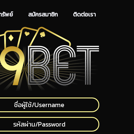
ทรัพย์
สมัครสมาชิก
ติดต่อเรา