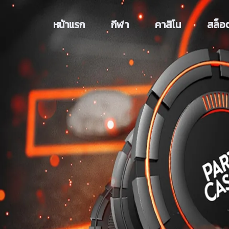
หน้าแรก
กีฬา
คาสิโน
สล็อ