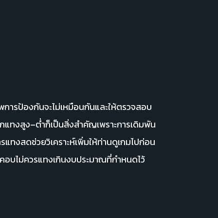
าพการป้องกันจะไม่เหมือนกันและให้ตรวจสอบ
ือกแทงสูง–ต่ำก็เป็นสิ่งสำคัญเพราะการเดิมพัน
แทงสดช่วยวิเคราะห์เพิ่มให้ท่านดูเกมไปก่อน
รอบคอบไม่ควรแทงเกินงบประมาณที่กำหนดไว้