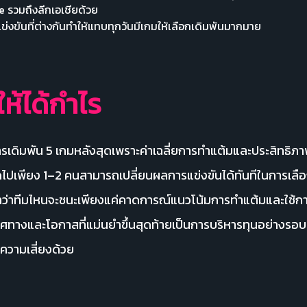
e รวมถึงลีกเอเชียด้วย
งขันที่ต่างกันทำให้แทบทุกวันมีเกมให้เลือกเดิมพันมากมาย
้ได้กำไร
รเดิมพัน 5 เกมหลังสุดเพราะค่าเฉลี่ยการทำแต้มและประสิทธิภ
่ขาดไปเพียง 1–2 คนสามารถเปลี่ยนผลการแข่งขันได้ทันทีในการเล
าว่าทีมไหนจะชนะเพียงแค่คาดการณ์แนวโน้มการทำแต้มและใช้การ
นทิศทางและโอกาสที่แม่นยำขึ้นสุดท้ายเป็นการบริหารทุนอย่าง
ยความเสี่ยงด้วย