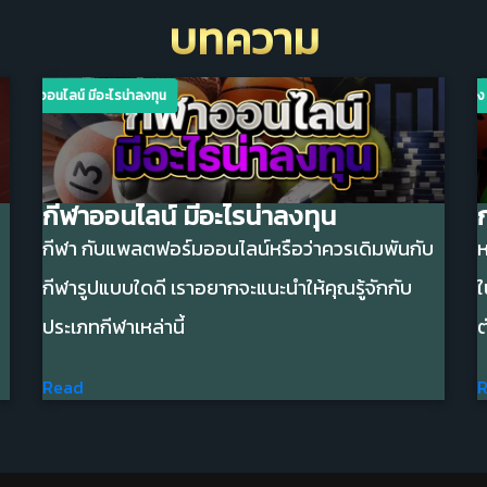
บทความ
กีฬาออนไลน์ มีอะไรน่าลงทุน
การแทง 
กีฬาออนไลน์ มีอะไรน่าลงทุน
กีฬา กับแพลตฟอร์มออนไลน์หรือว่าควรเดิมพันกับ
ห
กีฬารูปแบบใดดี เราอยากจะแนะนำให้คุณรู้จักกับ
ใ
ประเภทกีฬาเหล่านี้
ต
Read