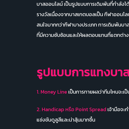
บาสออนไลน์ เป็นรูปแบบการเดิมพันที่กำลังได
รางวัลเนื่องจากบาสเกตบอลเป็น กีฬาออนไลน์
สนใจมากกว่ากีฬาบางประเภท การเดิมพันบา
ที่มีความซับซ้อนและให้ผลตอบแทนที่แตกต่า
รูปแบบการแทงบา
1. Money Line
เป็นการทายผลว่าทีมไหนจะเป็น
2. Handicap
หรือ
Point Spread
เจ้ามือจะก
แข่งขันดูสูสีและน่าลุ้นมากขึ้น