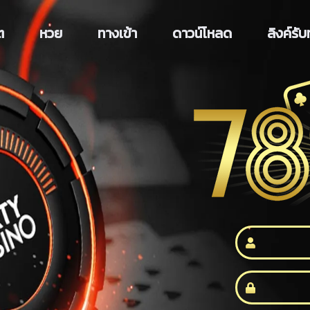
ต
หวย
ทางเข้า
ดาวน์โหลด
ลิงค์รับ