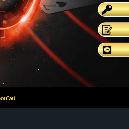
อนไลน์