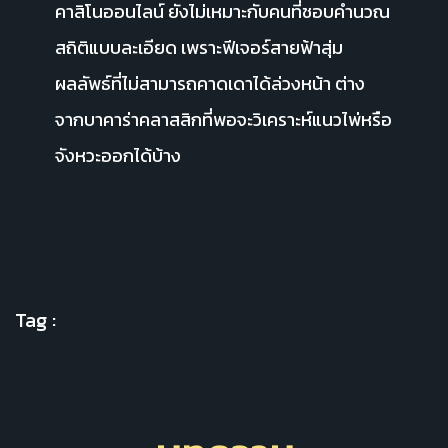
คาสิโนออนไลน์ ยังไม่เหมาะกับคนที่ชอบคำนวณ
สถิติแบบละเอียด เพราะฟีเจอร์สายฟ้าสุ่ม
ผลลัพธ์ที่ไม่สามารถคาดเดาได้ล่วงหน้า ต่าง
จากบาคาร่าคลาสสิกที่พอจะวิเคราะห์แนวไพ่หรือ
จังหวะออกได้บ้าง
Tag :