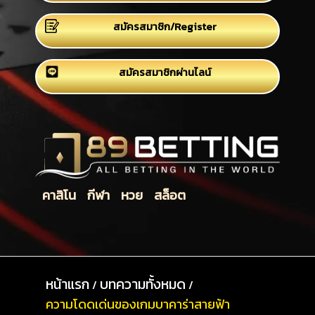
เข้า
สมัครสมาชิก/Register
ดาวน์โหลด
สมัครสมาชิกผ่านไลน์
ลิ้ง
รับ
ทรัพย์
สมัคร
คาสิโน
กีฬา
หวย
สล็อต
สมาชิก
ติดต่อ
เรา
หน้าแรก
บทความทั้งหมด
/
/
ความโดดเด่นของเกมบาคาร่าสายฟ้า