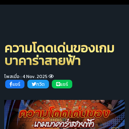
ความโดดเด่นของเกม
บาคาร่าสายฟ้า
โพสเมื่อ : 4 Nov. 2025
แชร์
ทวีต
แชร์