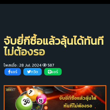
จับยี่กีซื้อแล้วลุ้นได้ทันที
ไม่ต้องรอ
โพสเมื่อ : 28 Jul. 2024
587
แชร์
ทวีต
แชร์