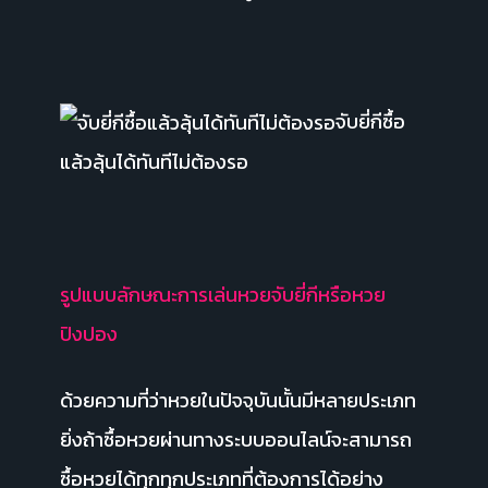
จับยี่กีซื้อ
แล้วลุ้นได้ทันทีไม่ต้องรอ
รูปแบบลักษณะการเล่นหวยจับยี่กีหรือหวย
ปิงปอง
ด้วยความที่ว่าหวยในปัจจุบันนั้นมีหลายประเภท
ยิ่งถ้าซื้อหวยผ่านทางระบบออนไลน์จะสามารถ
ซื้อหวยได้ทุกทุกประเภทที่ต้องการได้อย่าง