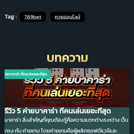
Tag :
789bet
หวยออนไลน์
บทความ
 5 ค่ายบาคาร่า ที่คนเล่นเยอะที่สุด
รีวิว 5 ค่ายบาคาร่า ที่คนเล่นเยอะที่สุด
บาคาร่า สิ่งสำคัญที่คุณต้องรู้คือความแตกต่างระหว่าง เว็บ
ตรง กับ ค่ายเกม โดยค่ายเกมคือผู้ผลิตซอฟต์แวร์และ