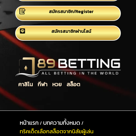
เข้า
สมัครสมาชิก/Register
ดาวน์โหลด
สมัครสมาชิกผ่านไลน์
ลิ้ง
รับ
ทรัพย์
สมัคร
คาสิโน
กีฬา
หวย
สล็อต
สมาชิก
ติดต่อ
เรา
หน้าแรก
บทความทั้งหมด
/
/
ทริคเด็ดเลือกสล็อตจากนิสัยผู้เล่น