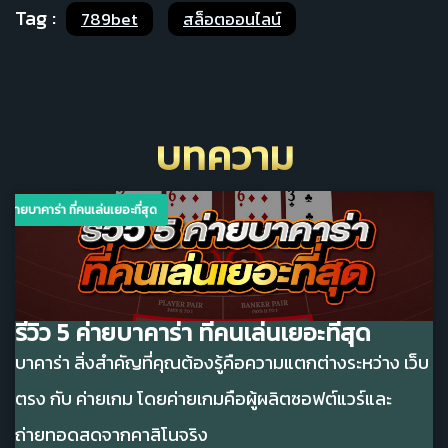
Tag :
789bet
สล็อตออนไลน์
บทความ
 5 ค่ายบาคาร่า ที่คนเล่นเยอะที่สุด
รีวิว 5 ค่ายบาคาร่า ที่คนเล่นเยอะที่สุด
บาคาร่า สิ่งสำคัญที่คุณต้องรู้คือความแตกต่างระหว่าง เว็บ
ตรง กับ ค่ายเกม โดยค่ายเกมคือผู้ผลิตซอฟต์แวร์และ
ถ่ายทอดสดจากคาสิโนจริง