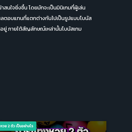
ใจยิ่งขึ้น โดยมักจะเป็นมินิเกมที่ผู้เล่น
อบผลตอบแทนที่แตกต่างกันไปเป็นรูปแบบโบนัส
นอยู่ ภายใต้สัญลักษณ์เหล่านั้นโบนัสเกม
หวย 2 ตัว เป็นอย่างไร