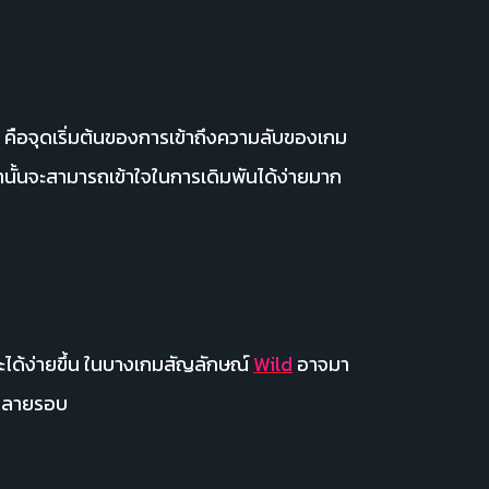
 คือจุดเริ่มต้นของการเข้าถึงความลับของเกม
นำนั้นจะสามารถเข้าใจในการเดิมพันได้ง่ายมาก
นะได้ง่ายขึ้น ในบางเกมสัญลักษณ์
Wild
อาจมา
้หลายรอบ