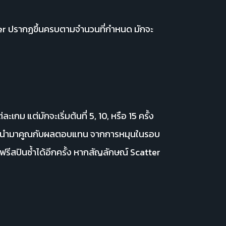
ter ปรากฏขึ้นครบตามจำนวนที่กำหนด มักจะ
 แต่มักจะเริ่มต้นที่ 5, 10, หรือ 15 ครั้ง
 ซึ่งจะนำมาคูณกับผลตอบแทน จากการหมุนในรอบ
ีสปินซ้ำได้อีกครั้ง หากสัญลักษณ์ Scatter