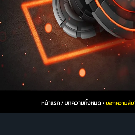
หน้าแรก
บทความทั้งหมด
บอกความลับ
/
/