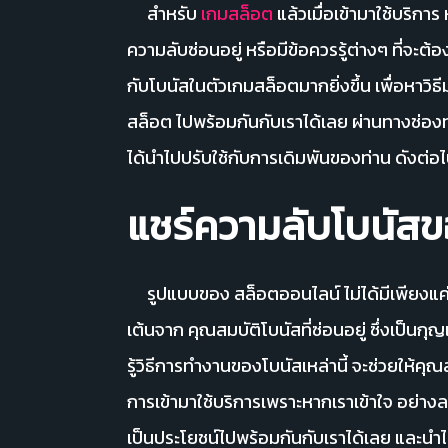
สำหรับ
เกมสล็อต
แล้วเมื่อเข้ามาใช้บริกา
ความลับซ่อนอยู่ หรือมีข้อควรรู้ต่างๆ ที่จะต้อง
กับโบนัสในตัวเกมสล็อตมากยิ่งขึ้น เพื่อหาวิ
สล็อต ไปพร้อมกันกับเราได้เลย ผ่านทางช่องทา
ได้นำไปปรับใช้กับการเดิมพันของท่าน ดังต่อไป
แชร์ความลับโบนัส
รูปแบบของ สล็อตออนไลน์ ไม่ได้มีเพียงแค
เต้นจาก คุณสมบัติโบนัสที่ซ่อนอยู่ ซึ่งเป
รู้วิธีการทำงานของโบนัสเหล่านี้ จะช่วยให้ค
การเข้ามาใช้บริการเพราะหากเราเข้าใจ อย่างละเ
เป็นประโยชน์ไปพร้อมกันกับเราได้เลย และนำไป