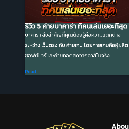
รีวิว 5 ค่ายบาคาร่า ที่คนเล่นเยอะที่สุด
บาคาร่า สิ่งสำคัญที่คุณต้องรู้คือความแตกต่าง
ระหว่าง เว็บตรง กับ ค่ายเกม โดยค่ายเกมคือผู้ผลิต
ซอฟต์แวร์และถ่ายทอดสดจากคาสิโนจริง
Read
Abou