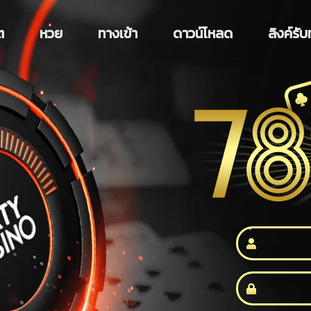
ต
หวย
ทางเข้า
ดาวน์โหลด
ลิงค์รับ