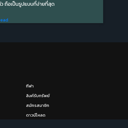
ัว ถือเป็นรูปแบบที่ง่ายที่สุด
Read
กีฬา
ลิงค์รับทรัพย์
สมัครสมาชิก
ดาวน์โหลด
ติดต่อเรา