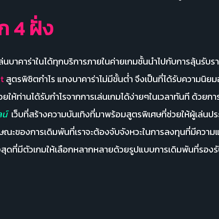
ัก
4 ฝั่ง
่นบาคาร่าในได้ทุกบริการภายในค่ายเกมชั้นนำไปกับการลุ้นรับราง
t
สูตรพิชิตกำไร แทงบาคาร่าไม่มีขั้นต่ำ จึงเป็นที่ได้รับความนิย
วยให้ท่านได้รับกำไรจากการเล่นเกมได้ง่ายๆในเวลาทันที ด้วยการ
น์
เว็บที่สร้างความบันเทิงที่มาพร้อมสูตรพิเศษที่ช่วยให้ผู้เล่
ณะของการเดิมพันที่เราจะต้องจับจังหวะในการลงทุนที่มีความแม
สุดที่มีตัวเกมให้เลือกหลากหลายด้วยรูปแบบการเดิมพันที่รอง