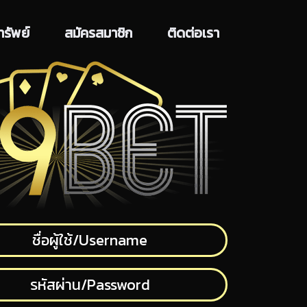
ทรัพย์
สมัครสมาชิก
ติดต่อเรา