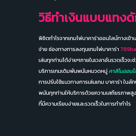
วิธีทำเงินแบบแทงด
พิชิตกำไรจากเกมไพ่บาคาร่าออนไลน์ทางเข้าเล
จ่าย ช่องทางการลงทุนเกมไพ่บาคาร่า
789
be
เล่นทุกท่านได้ง่ายๆภายในเวลาอันรวดเร็วจะช่
บริการเกมเดิมพันพนันหมวดหมู่
คาสิโนออนไล
การปรับใช้แนวทางการเล่นเกม บาคาร่า ในลักษ
พนันทุกท่านให้บริการด้วยความเสถียรภาพสูง
ที่มีความเรียบง่ายและรวดเร็วในการทำกำไร