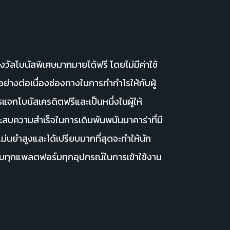
วัลโบนัสพิเศษมากมายได้ฟรี โดยไม่มีค่าใช้
มอย่างต่อเนื่องช่องทางในการทำกำไรให้กับผู้
แจกโบนัสเครดิตฟรีและเป็นหนึ่งในผู้ให้
นประสบความสำเร็จในการเดิมพันพนันบาคาร่าที่มี
่นยำสูงและได้เปรียบมากที่สุดจะทำให้นัก
รับทุกแพลตฟอร์มทุกอุปกรณ์ในการเข้าใช้งาน