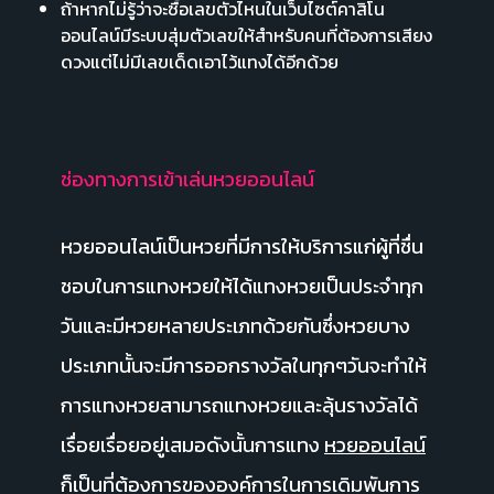
ถ้าหากไม่รู้ว่าจะซื้อเลขตัวไหนในเว็บไซต์คาสิโน
ออนไลน์มีระบบสุ่มตัวเลขให้สำหรับคนที่ต้องการเสียง
ดวงแต่ไม่มีเลขเด็ดเอาไว้แทงได้อีกด้วย
ช่องทางการเข้าเล่นหวยออนไลน์
หวยออนไลน์เป็นหวยที่มีการให้บริการแก่ผู้ที่ชื่น
ชอบในการแทงหวยให้ได้แทงหวยเป็นประจำทุก
วันและมีหวยหลายประเภทด้วยกันซึ่งหวยบาง
ประเภทนั้นจะมีการออกรางวัลในทุกๆวันจะทำให้
การแทงหวยสามารถแทงหวยและลุ้นรางวัลได้
เรื่อยเรื่อยอยู่เสมอดังนั้นการแทง
หวยออนไลน์
ก็เป็นที่ต้องการขององค์การในการเดิมพันการ