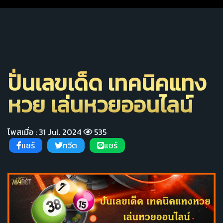
ปั่นเลขเด็ด เทคนิคแทง
หวย เล่นหวยออนไลน์
โพสเมื่อ : 31 Jul. 2024
535
แชร์
ทวีต
แชร์