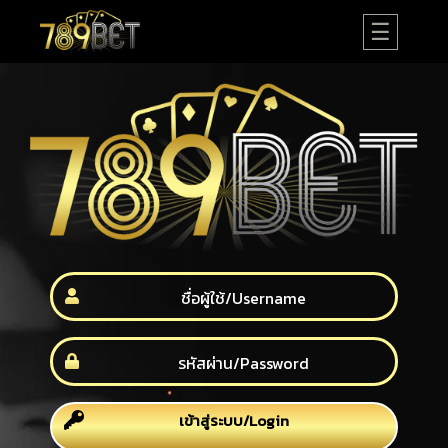
☰
หน้า
แรก
กีฬา
คา
สิโน
สล็อต
หวย
ทาง
เข้าสู่ระบบ/Login