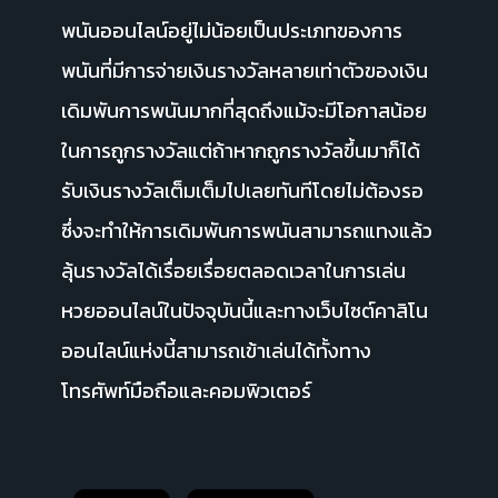
พนันออนไลน์อยู่ไม่น้อยเป็นประเภทของการ
พนันที่มีการจ่ายเงินรางวัลหลายเท่าตัวของเงิน
เดิมพันการพนันมากที่สุดถึงแม้จะมีโอกาสน้อย
ในการถูกรางวัลแต่ถ้าหากถูกรางวัลขึ้นมาก็ได้
รับเงินรางวัลเต็มเต็มไปเลยทันทีโดยไม่ต้องรอ
ซึ่งจะทำให้การเดิมพันการพนันสามารถแทงแล้ว
ลุ้นรางวัลได้เรื่อยเรื่อยตลอดเวลาในการเล่น
หวยออนไลน์ในปัจจุบันนี้และทางเว็บไซต์คาสิโน
ออนไลน์แห่งนี้สามารถเข้าเล่นได้ทั้งทาง
โทรศัพท์มือถือและคอมพิวเตอร์