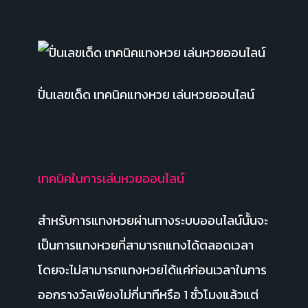
ปั่นเลขเด็ด เทคนิคแทงหวย เล่นหวยออนไลน์
เทคนิคในการเล่นหวยออนไลน์
สำหรับการแทงหวยผ่านทางระบบออนไลน์นั้นจะ
เป็นการแทงหวยที่สามารถแทงได้ตลอดเวลา
โดยจะไม่สามารถแทงหวยได้แค่ก่อนเวลาในการ
ออกรางวัลเพียงไม่กี่นาทีหรือ 1 ชั่วโมงแล้วแต่