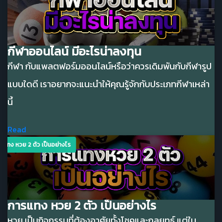
กีฬาออนไลน์ มีอะไรน่าลงทุน
กีฬา กับแพลตฟอร์มออนไลน์หรือว่าควรเดิมพันกับกีฬารูป
แบบใดดี เราอยากจะแนะนำให้คุณรู้จักกับประเภทกีฬาเหล่า
นี้
Read
รแทง หวย 2 ตัว เป็นอย่างไร
การแทง หวย 2 ตัว เป็นอย่างไร
หวย เป็นกิจกรรมที่ต้องอาศัยทั้งโชคและกลยุทธ์ แต่ใน