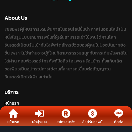
About Us
789bet ผู้ให้บริการเดิมพันคาสิโนออนไลน์ชั้นนำ คาสิโนออนไลน์ เป็น
หนึ่งในรูปแบบเกมการพนันที่ผู้เล่นสามารถเข้าใช้งานได้ผ่านโลก
อินเตอร์เน็ตปรับเข้ากับไลฟ์สไตล์การชีวิตของผู้คนในปัจจุบันมากยิ่ง
ขึ้น เพราะไม่ว่าท่านจะอยู่ที่ไหนก็สามารถร่วมสนุกกับการเดิมพันคาสิโน
ได้ผ่าน คอมพิวเตอร์ โทรศัพท์มือถือ ไอแพด หรือแม้กระทั้งแท็บเล็ต
ขอเพียงเป็นอุปกรณ์การใช้งานที่สามารถเชื่อมต่อสัญญาณ
อินเตอร์เน็ตได้เพียงเท่านั้น
บริการ
หน้าแรก
คาสิโน
หน้าแรก
เข้าสู่ระบบ
สมัครสมาชิก
ลิงค์รับทรพย์
ติดต่อ
สล็อต