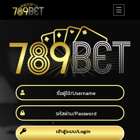
☰
หน้า
แรก
กีฬา
คา
สิโน
สล็อต
หวย
ทาง
เข้าสู่ระบบ/Login