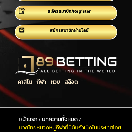
เข้า
สมัครสมาชิก/Register
ดาวน์โหลด
สมัครสมาชิกผ่านไลน์
ลิ้ง
รับ
ทรัพย์
สมัคร
คาสิโน
กีฬา
หวย
สล็อต
สมาชิก
ติดต่อ
เรา
หน้าแรก
บทความทั้งหมด
/
/
มวยไทยหมวดหมู่กีฬาที่มีต้นกำเนิดในประเทศไทย