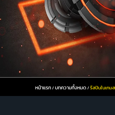
หน้าแรก
บทความทั้งหมด
รีสปินในเกมส
/
/