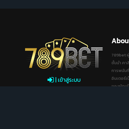
Abou
789bet ผู
ชั้นนำ คา
การพนันที
อินเตอร์เ
|
เข้าสู่ระบบ
ของผู้คนใน
จะอยู่ที่
คาสิโนได้
ไอแพด หรื
อุปกรณ์กา
สัญญาณอิน