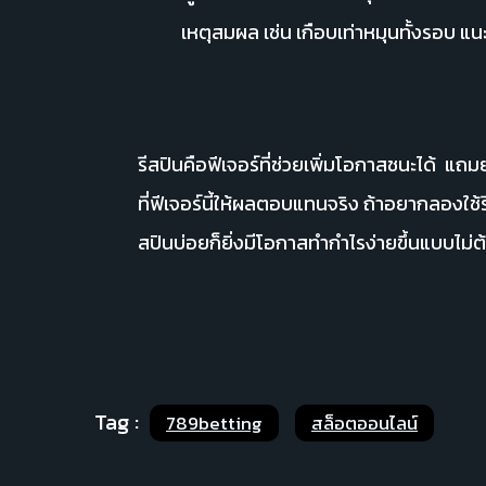
เหตุสมผล เช่น เกือบเท่าหมุนทั้งรอบ แ
รีสปินคือฟีเจอร์ที่ช่วยเพิ่มโอกาสชนะได้ แถมย
ที่ฟีเจอร์นี้ให้ผลตอบแทนจริง ถ้าอยากลองใช้ร
สปินบ่อยก็ยิ่งมีโอกาสทำกำไรง่ายขึ้นแบบไม่
Tag :
789betting
สล็อตออนไลน์