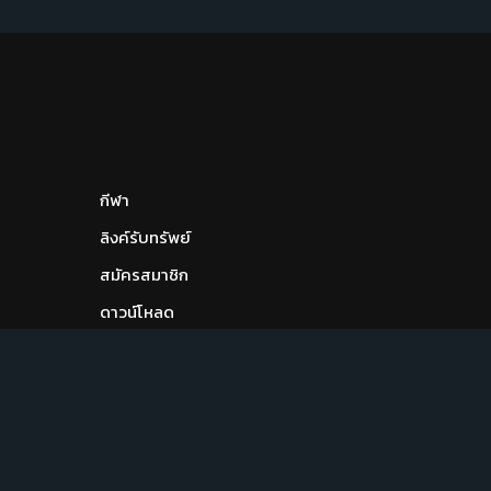
กีฬา
ลิงค์รับทรัพย์
สมัครสมาชิก
ดาวน์โหลด
ติดต่อเรา