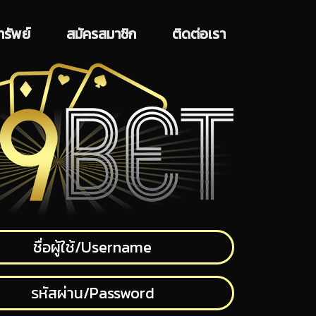
ทรัพย์
สมัครสมาชิก
ติดต่อเรา