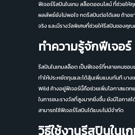
ฟีเจอร์รีสปินในเกม สล็อตออนไลน์ ที่ช่วยให้
ผลลัพธ์ยังไม่พอใจ กดรีสปินต่อได้เลย ถ้าอยา
จริง และมีรางวัลพิเศษที่ช่วยให้รีสปินของคุณคุ้
ทำความรู้จักฟีเจอร
รีสปินในเกมสล็อต เป็นฟีเจอร์ที่หลายคนชอ
ทำให้ประหยัดทุนและได้ลุ้นเพิ่มแบบทันที บางเ
Wild ค้างอยู่ฟีเจอร์นี้คือช่วยเพิ่มโอกาสแต
ในการชนะรางวัลที่สูงมากยิ่งขึ้น ยังมีโอกาส
สามารถใช้ฟีเจอร์รีสปินได้แบบไม่มีจำกัด
วิธีใช้งานรีสปินในเ