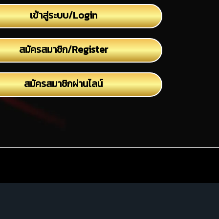
เข้าสู่ระบบ/Login
สมัครสมาชิก/Register
สมัครสมาชิกผ่านไลน์