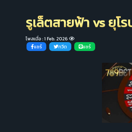
รูเล็ตสายฟ้า vs ยุโร
โพสเมื่อ : 1 Feb. 2026
แชร์
ทวีต
แชร์