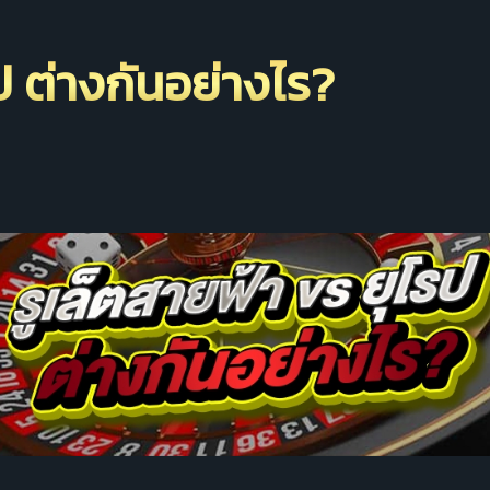
ป ต่างกันอย่างไร?