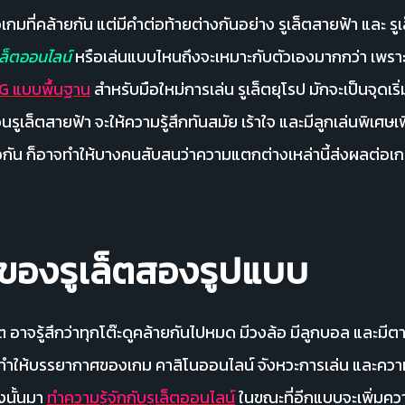
กมที่คล้ายกัน แต่มีคำต่อท้ายต่างกันอย่าง รูเล็ตสายฟ้า และ รู
เล็ตออนไลน์
หรือเล่นแบบไหนถึงจะเหมาะกับตัวเองมากกว่า เพราะแค่
 แบบพื้นฐาน
สำหรับมือใหม่การเล่น รูเล็ตยุโรป มักจะเป็นจุดเริ
็ตสายฟ้า จะให้ความรู้สึกทันสมัย เร้าใจ และมีลูกเล่นพิเศษเพิ่ม
ยวกัน ก็อาจทำให้บางคนสับสนว่าความแตกต่างเหล่านี้ส่งผลต่อเก
งของรูเล็ตสองรูปแบบ
เล็ต อาจรู้สึกว่าทุกโต๊ะดูคล้ายกันไปหมด มีวงล้อ มีลูกบอล และม
ี่ทำให้บรรยากาศของเกม คาสิโนออนไลน์ จังหวะการเล่น และควา
งนั้นมา
ทำความรู้จักกับรูเล็ตออนไลน์
ในขณะที่อีกแบบจะเพิ่มความต