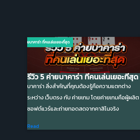
รีวิว 5 ค่ายบาคาร่า ที่คนเล่นเยอะที่สุด
รีวิว 5 ค่ายบาคาร่า ที่คนเล่นเยอะที่สุด
บาคาร่า สิ่งสำคัญที่คุณต้องรู้คือความแตกต่าง
ระหว่าง เว็บตรง กับ ค่ายเกม โดยค่ายเกมคือผู้ผลิต
ซอฟต์แวร์และถ่ายทอดสดจากคาสิโนจริง
Read