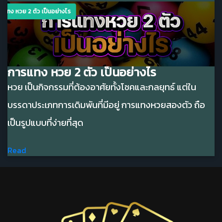
รแทง หวย 2 ตัว เป็นอย่างไร
การแทง หวย 2 ตัว เป็นอย่างไร
หวย เป็นกิจกรรมที่ต้องอาศัยทั้งโชคและกลยุทธ์ แต่ใน
บรรดาประเภทการเดิมพันที่มีอยู่ การแทงหวยสองตัว ถือ
เป็นรูปแบบที่ง่ายที่สุด
Read