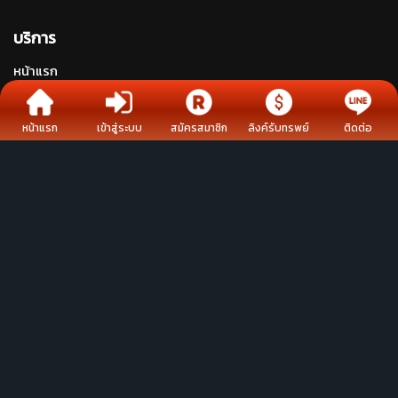
บริการ
หน้าแรก
คาสิโน
หน้าแรก
เข้าสู่ระบบ
สมัครสมาชิก
ลิงค์รับทรพย์
ติดต่อ
สล็อต
หวย
ทางเข้า
กีฬา
ลิงค์รับทรัพย์
สมัครสมาชิก
ดาวน์โหลด
ติดต่อเรา