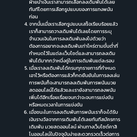
ฝ่ายน้ำเงินเราสามารถเลือกลงเดิมพันได้เลย
ทันทีโดยการเลือกรูปแบบของการแทงพนัน
ก่อน
จากนั้นเมื่อเราเลือกรูปแบบเสร็จเรียบร้อยแล้ว
เราก็สามารถวางเดิมพันได้เลยโดยการระบุ
จำนวนเงินในการลงเดิมพันลงไปด้วยว่า
ต้องการอยากจะลงเดิมพันเท่าไหร่ตามขั้นต่ำที่
กำหนดไว้ในแต่ละเว็บไซต์และสามารถลงเดิม
พันได้มากกว่าหนึ่งคู่ในการเดิมพันแต่ละรอบ
เมื่อเราลงเดิมพันได้ครบทุกรายการที่กำหนด
เอาไว้หรือต้องการแล้วก็กดยืนยันในการลงเล่น
การพนันก็จะสามารถลงเดิมพันการพนันมวย
สดออนไลน์ได้แล้วและเรายังสามารถลงพนัน
เพิ่มได้อีกเรื่อยเรื่อยจนกว่าจะจบการแข่งขัน
หรือหมดเวลาในการแข่งขัน
เมื่อชนะในการลงเดิมพันการพนันเราก็จะได้รับ
เงินรางวัลจากการเดิมพันได้เลยทันทีสมัครการ
เดิมพัน มวยสดออนไลน์ ผ่านทางเว็บไซต์คาสิ
โนออนไลน์ในปัจจุบันง่ายสะดวกรวดเร็วต่อการ