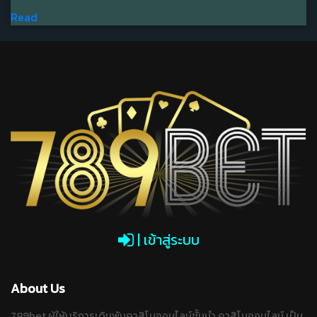
Read
|
เข้าสู่ระบบ
About Us
789bet ผู้ให้บริการเดิมพันคาสิโนออนไลน์ชั้นนำ คาสิโนออนไลน์ เป็น