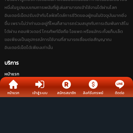
หนึ่งในรูปแบบเกมการพนันที่ผู้เล่นสามารถเข้าใช้งานได้ผ่านโลก
อินเตอร์เน็ตปรับเข้ากับไลฟ์สไตล์การชีวิตของผู้คนในปัจจุบันมากยิ่ง
ขึ้น เพราะไม่ว่าท่านจะอยู่ที่ไหนก็สามารถร่วมสนุกกับการเดิมพันคาสิโน
ได้ผ่าน คอมพิวเตอร์ โทรศัพท์มือถือ ไอแพด หรือแม้กระทั้งแท็บเล็ต
ขอเพียงเป็นอุปกรณ์การใช้งานที่สามารถเชื่อมต่อสัญญาณ
อินเตอร์เน็ตได้เพียงเท่านั้น
บริการ
หน้าแรก
คาสิโน
หน้าแรก
เข้าสู่ระบบ
สมัครสมาชิก
ลิงค์รับทรพย์
ติดต่อ
สล็อต
หวย
ทางเข้า