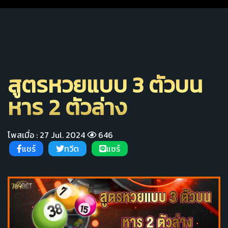
สูตรหวยแบบ 3 ตัวบน
หาร 2 ตัวล่าง
โพสเมื่อ : 27 Jul. 2024
646
แชร์
ทวีต
แชร์