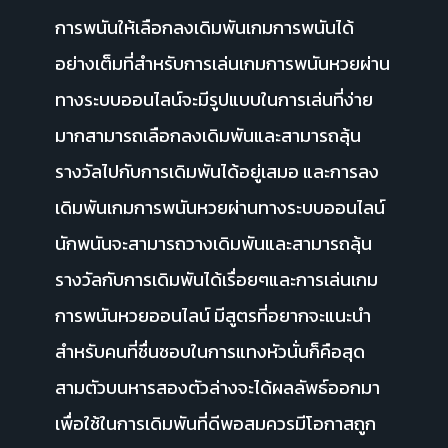
การพนันให้เลือกลงเดิมพันเกมการพนันได้
อย่างเต็มที่สำหรับการเล่นเกมการพนันหวยผ่าน
ทางระบบออนไลน์จะมีรูปแบบในการเล่นที่ง่าย
มากสามารถเลือกลงเดิมพันและสามารถลุ้น
รางวัลไปกับการเดิมพันได้อยู่เสมอ และการลง
เดิมพันเกมการพนันหวยผ่านทางระบบออนไลน์
นักพนันจะสามารถวางเดิมพันและสามารถลุ้น
รางวัลกับการเดิมพันได้เรื่อยๆและการเล่นเกม
การพนันหวยออนไลน์ มีสูตรที่อยากจะแนะนำ
สำหรับคนที่ชื่นชอบในการแทงหัวนั่นก็คือสุด
สามตัวบนหารสองตัวล่างจะได้ผลลัพธ์ออกมา
เพื่อใช้ในการเดิมพันที่ดีพอสมควรมีโอกาสถูก