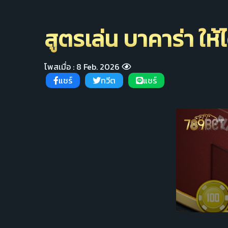
สูตรเล่น บาคาร่า ให้
โพสเมื่อ : 8 Feb. 2026
แชร์
ทวีต
แชร์