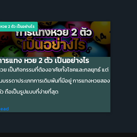
หวย 2 ตัว เป็นอย่างไร
การแทง หวย 2 ตัว เป็นอย่างไร
วย เป็นกิจกรรมที่ต้องอาศัยทั้งโชคและกลยุทธ์ แต่
นบรรดาประเภทการเดิมพันที่มีอยู่ การแทงหวยสอง
ัว ถือเป็นรูปแบบที่ง่ายที่สุด
Read