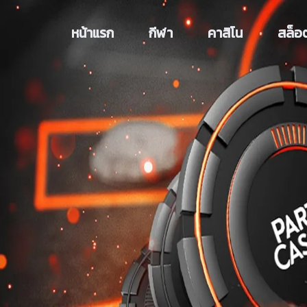
หน้าแรก
กีฬา
คาสิโน
สล็อ