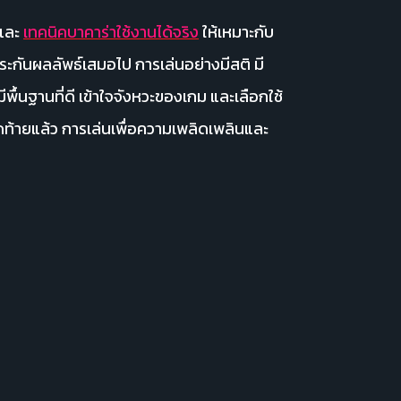
นและ
เทคนิคบาคาร่าใช้งานได้จริง
ให้เหมาะกับ
ับประกันผลลัพธ์เสมอไป การเล่นอย่างมีสติ มี
มีพื้นฐานที่ดี เข้าใจจังหวะของเกม และเลือกใช้
ุดท้ายแล้ว การเล่นเพื่อความเพลิดเพลินและ