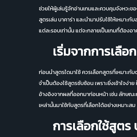
ช่วยให้ผู้เล่นรู้จักอ่านเกมและควบคุมจังหวะขอ
สูตรเล่น บาคาร่า และนำมาปรับใช้ให้เหมาะกับสไ
แต่ละรอบเท่านั้น แต่จะกลายเป็นเกมที่ต้องอา
เริ่มจากการเลือกสู
ก่อนนำสูตรใดมาใช้ ควรเลือกสูตรที่เหมาะกับ
จำเป็นต้องใช้สูตรซับซ้อน เพราะยิ่งเข้าใจง
อ้างอิงจากผลที่ออกมาก่อนหน้า เช่น ลักษณะ
เหล่านั้นมาใช้กับสูตรที่เลือกได้อย่างเหมาะสม
การเลือกใช้สูตร บา