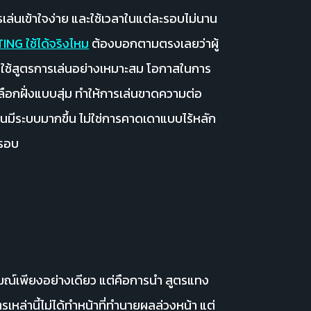
รเล่นเข้าใจง่าย และใช้เวลาในแต่ละรอบไม่นาน
NG ใช้ได้จริงไหม
ต้องบอกตามตรงเลยว่าผู้
อกใช้สูตรการเล่นอย่างเหมาะสม โอกาสในการ
อเลือกฝั่งแบบสุ่ม ทำให้การเล่นขาดความต่อ
มีระบบมากขึ้น ไม่ใช่การคาดเดาแบบไร้หลัก
ะรอบ
ารมณ์เพียงอย่างเดียว แต่คือการนำ สูตรแทง
หล่านี้ไม่ได้ทำหน้าที่ทำนายผลล่วงหน้า แต่