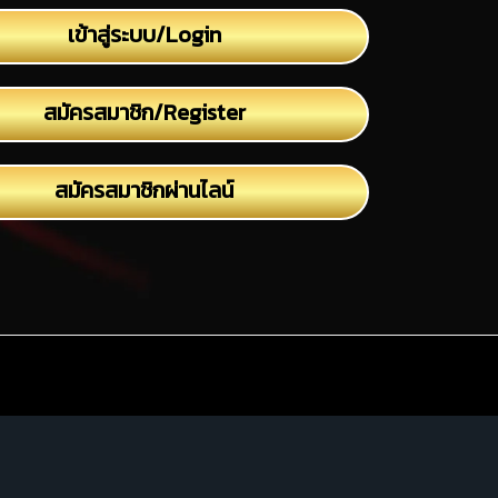
เข้าสู่ระบบ/Login
สมัครสมาชิก/Register
สมัครสมาชิกผ่านไลน์