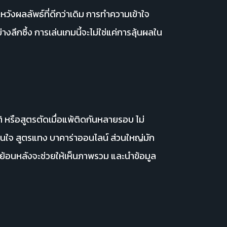
ะหวังผลลัพธ์ที่ดีกว่าเดิม การทำความเข้าใจ
างลึกซึ้ง การเล่นเกมนี้จะไม่ใช่แค่การลุ้นผลใน
ิ หรือสูตรตัดเมื่อแพ้ติดกันหลายรอบ ไม่
สินใจ สูตรแทง บาคาร่าออนไลน์ ส่วนใหญ่มัก
ย้อนหลังจะช่วยให้เห็นภาพรวม และนำข้อมูล