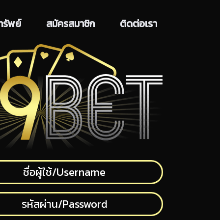
ทรัพย์
สมัครสมาชิก
ติดต่อเรา