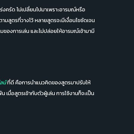
ร่งครัด ไม่เปลี่ยนไปมาเพราะอารมณ์หรือ
กตามสูตรที่วางไว้ หลายสูตรจะมีเงื่อนไขชัดเจน
รวมของการเล่น และไม่ปล่อยให้อารมณ์เข้ามามี
ลน์
ที่ดี คือการนำแนวคิดของสูตรมาปรับให้
มื่อสูตรเข้ากับตัวผู้เล่น การใช้งานก็จะเป็น