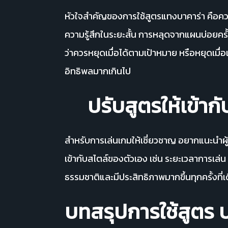
หัวใจสำคัญของการใช้สูตรแทงบาคาร่า คือความ
ความรู้สึกในระยะสั้น การหลุดจากแผนบ่อยครั้ง
ว่าควรหยุดเมื่อได้ตามเป้าหมาย หรือหยุดเมื
อิทธิพลมากเกินไป
ปรับสูตรให้เข้ากั
สำหรับการเล่นเกมให้เชี่ยวชาญ อยากแนะนำผู้เ
เข้ากับสไตล์ของตัวเอง เช่น ระยะเวลาการเล่น 
ธรรมชาติและมีประสิทธิภาพมากขึ้นทุกครั้งที่เ
บทสรุปการใช้สูตร บ