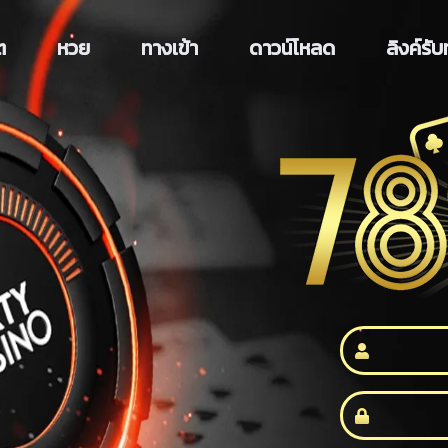
ต
หวย
ทางเข้า
ดาวน์โหลด
ลิงค์รับ