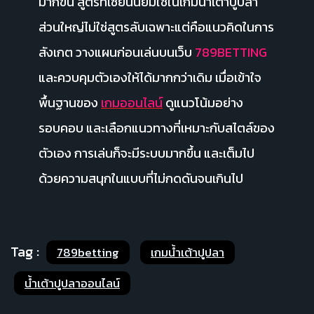
มากขึ้น สูตรที่เซียนนิยมใช้ในเกมน้ำเต้าปูปลา
ส่วนใหญ่ไม่ใช่สูตรลับเฉพาะแต่คือแนวคิดในการ
สังเกต วางแผนก่อนเล่นบนเว็บ
789BETTING
และควบคุมตัวเองให้ได้มากกว่าเดิม เมื่อเข้าใจ
พื้นฐานของ
เกมออนไลน์
ดูแนวโน้มอย่าง
รอบคอบ และเลือกแนวทางที่เหมาะกับสไตล์ของ
ตัวเอง การเล่นก็จะมีระบบมากขึ้น และเต็มไป
ด้วยความสนุกในแบบที่ไม่กดดันจนเกินไป
Tag :
789betting
เกมน้ำเต้าปูปลา
น้ำเต้าปูปลาออนไลน์