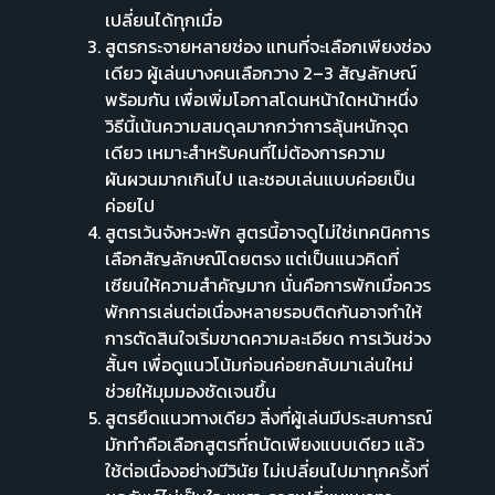
เปลี่ยนได้ทุกเมื่อ
สูตรกระจายหลายช่อง แทนที่จะเลือกเพียงช่อง
เดียว ผู้เล่นบางคนเลือกวาง 2–3 สัญลักษณ์
พร้อมกัน เพื่อเพิ่มโอกาสโดนหน้าใดหน้าหนึ่ง
วิธีนี้เน้นความสมดุลมากกว่าการลุ้นหนักจุด
เดียว เหมาะสำหรับคนที่ไม่ต้องการความ
ผันผวนมากเกินไป และชอบเล่นแบบค่อยเป็น
ค่อยไป
สูตรเว้นจังหวะพัก สูตรนี้อาจดูไม่ใช่เทคนิคการ
เลือกสัญลักษณ์โดยตรง แต่เป็นแนวคิดที่
เซียนให้ความสำคัญมาก นั่นคือการพักเมื่อควร
พักการเล่นต่อเนื่องหลายรอบติดกันอาจทำให้
การตัดสินใจเริ่มขาดความละเอียด การเว้นช่วง
สั้นๆ เพื่อดูแนวโน้มก่อนค่อยกลับมาเล่นใหม่
ช่วยให้มุมมองชัดเจนขึ้น
สูตรยึดแนวทางเดียว สิ่งที่ผู้เล่นมีประสบการณ์
มักทำคือเลือกสูตรที่ถนัดเพียงแบบเดียว แล้ว
ใช้ต่อเนื่องอย่างมีวินัย ไม่เปลี่ยนไปมาทุกครั้งที่