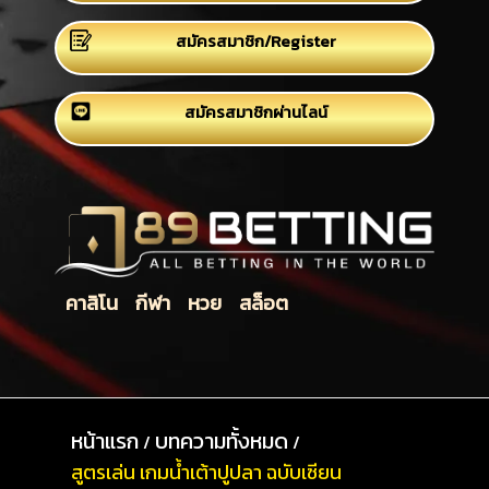
เข้า
สมัครสมาชิก/Register
ดาวน์โหลด
สมัครสมาชิกผ่านไลน์
ลิ้ง
รับ
ทรัพย์
สมัคร
คาสิโน
กีฬา
หวย
สล็อต
สมาชิก
ติดต่อ
เรา
หน้าแรก
บทความทั้งหมด
/
/
สูตรเล่น เกมน้ำเต้าปูปลา ฉบับเซียน