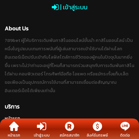
|
เข้าสู่ระบบ
About Us
789bet ผู้ให้บริการเดิมพันคาสิโนออนไลน์ชั้นนำ คาสิโนออนไลน์ เป็น
หนึ่งในรูปแบบเกมการพนันที่ผู้เล่นสามารถเข้าใช้งานได้ผ่านโลก
อินเตอร์เน็ตปรับเข้ากับไลฟ์สไตล์การชีวิตของผู้คนในปัจจุบันมากยิ่ง
ขึ้น เพราะไม่ว่าท่านจะอยู่ที่ไหนก็สามารถร่วมสนุกกับการเดิมพันคาสิโน
ได้ผ่าน คอมพิวเตอร์ โทรศัพท์มือถือ ไอแพด หรือแม้กระทั้งแท็บเล็ต
ขอเพียงเป็นอุปกรณ์การใช้งานที่สามารถเชื่อมต่อสัญญาณ
อินเตอร์เน็ตได้เพียงเท่านั้น
บริการ
หน้าแรก
คาสิโน
หน้าแรก
เข้าสู่ระบบ
สมัครสมาชิก
ลิงค์รับทรพย์
ติดต่อ