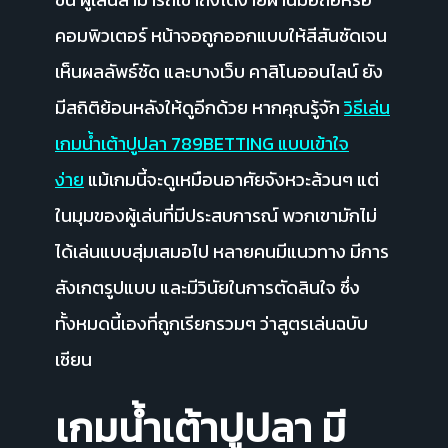
คอมพิวเตอร์ หน้าจอถูกออกแบบให้สีสันชัดเจน
เห็นผลลัพธ์ชัด และบางเว็บ คาสิโนออนไลน์ ยัง
มีสถิติย้อนหลังให้ดูอีกด้วย หากคุณรู้จัก
วิธีเล่น
เกมน้ำเต้าปูปลา 789BETTING แบบเข้าใจ
ง่าย
แม้เกมนี้จะดูเหมือนอาศัยจังหวะล้วนๆ แต่
ในมุมของผู้เล่นที่มีประสบการณ์ พวกเขามักไม่
ได้เล่นแบบสุ่มเสมอไป หลายคนมีแนวทาง มีการ
สังเกตรูปแบบ และมีวินัยในการตัดสินใจ ซึ่ง
ทั้งหมดนี้เองที่ถูกเรียกรวมๆ ว่าสูตรเล่นฉบับ
เซียน
เกมน้ำเต้าปูปลา มี