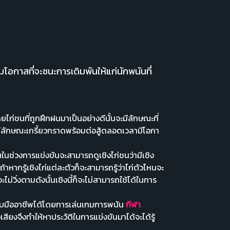
โอกาสที่จะชนะการเดิมพันให้แก่นักพนันที่
ดยไก่ชนที่ถูกฝึกฝนมาเป็นอย่างดีนั้นจะมีลักษณะที่
ี่มีลักษณะเกรี้ยวกราดพร้อมต่อสู้ตลอดเวลามีโอกา
นในช่วงการแข่งขันจะสามารถดูเชิงไก่ชนว่ามีเชิง
้นถ้าหากรู้เชิงไก่แต่ละตัวก็จะสามารถรู้ว่าไก่ตัวไหนจะ
ไม่วิ่งตามดังนั้นเชิงนี้ก็จะไม่สามารถใช้ได้ในการ
นแบบมืออาชีพได้โดยการเล่นเกมการพนัน
กีฬา
สียงจึงทำให้หาประวัติในการแข่งขันมาได้จะได้รู้