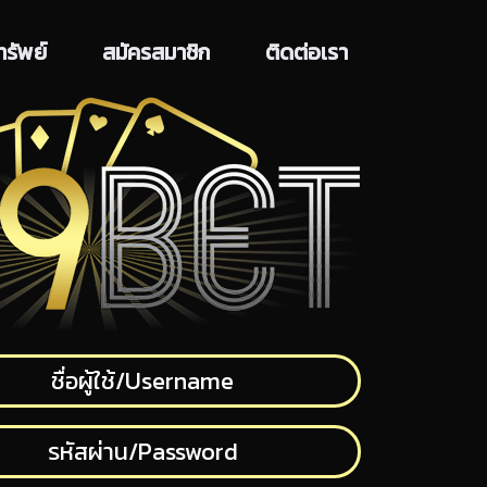
ทรัพย์
สมัครสมาชิก
ติดต่อเรา