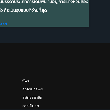
นบรรดาประเภทการเดิมพันที่มีอยู่ การแทงหวยสอง
ัว ถือเป็นรูปแบบที่ง่ายที่สุด
Read
กีฬา
ลิงค์รับทรัพย์
สมัครสมาชิก
ดาวน์โหลด