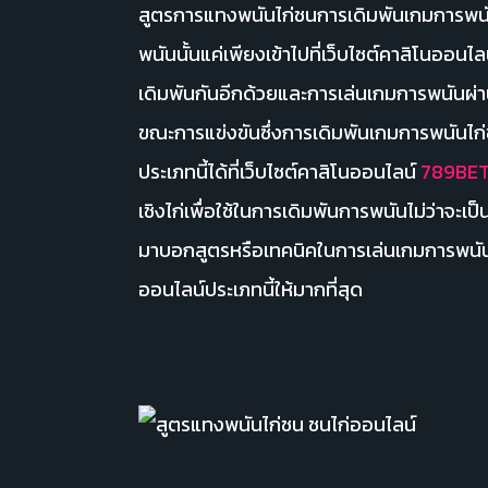
สูตรการแทงพนันไก่ชนการเดิมพันเกมการพนัน
พนันนั้นแค่เพียงเข้าไปที่เว็บไซต์คาสิโนออ
เดิมพันกันอีกด้วยและการเล่นเกมการพนันผ่
ขณะการแข่งขันซึ่งการเดิมพันเกมการพนันไก่ช
ประเภทนี้ได้ที่เว็บไซต์คาสิโนออนไลน์
789
BE
เชิงไก่เพื่อใช้ในการเดิมพันการพนันไม่ว่าจะเ
มาบอกสูตรหรือเทคนิคในการเล่นเกมการพนันไ
ออนไลน์ประเภทนี้ให้มากที่สุด