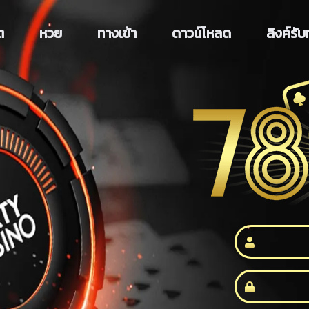
ต
หวย
ทางเข้า
ดาวน์โหลด
ลิงค์รับ