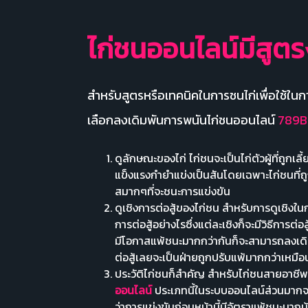
ไก่ชนออนไลน์มีสูตรง
สำหรับสูตรหรือเทคนิคในการชนไก่เพื่อใช้ในก
เลือกลงเดิมพันการพนันไก่ชนออนไลน์
789
B
ดูลักษณะของไก่ ไก่ชนจะเป็นไก่ตัวผู้ที่ถูกเล
แข็งแรงกำยำแข่งเป็นสันโดยเฉพาะไก่ชนที่ถู
สมากๆที่จะชนะการแข่งขัน
ดูเชิงการต่อสู้ของไก่ชน สำหรับการดูเชิงใน
การต่อสู้อย่างไรซึ่งแต่ละเชิงก็จะมีวิธีการต่อส
มีโอกาสแพ้ชนะมากกว่ากันก็จะสามารถลงเดิมพันไ
ต่อสู้เลยจะเป็นฝ่ายถูกปรับแพ้มากกว่าเหมือนก
ประวัติไก่ชนก็สำคัญ สำหรับไก่ชนสายอาชีพ
ออนไลน์
ประเภทนี้ในระบบออนไลน์ส่วนมากจะเป
ว่าการแข่งขันก่อนหน้านี้มีอัตราแพ้ชนะมา