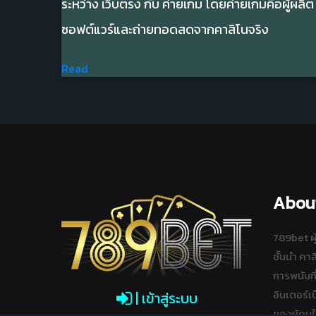
ระหว่าง เว็บตรง กับ ค่ายเกม โดยค่ายเกมคือผู้ผลิต
ซอฟต์แวร์และถ่ายทอดสดจากคาสิโนจริง
Read
Abou
789bet ผู
ชั้นนำ คา
การพนันที
อินเตอร์เ
|
เข้าสู่ระบบ
ของผู้คนใน