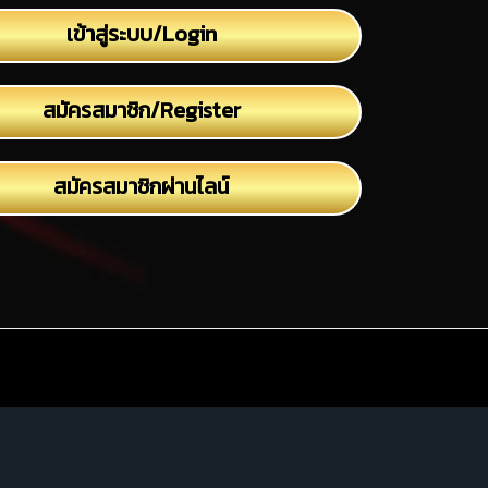
เข้าสู่ระบบ/Login
สมัครสมาชิก/Register
สมัครสมาชิกผ่านไลน์