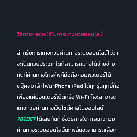
วิธีการหาหวยใช้ในการแทงหวยออนไลน์
สำหรับการแทงหวยผ่านทางระบบออนไลน์ไม่ว่า
จะเป็นหวยประเภทใดก็สามารถแทงได้ง่ายง่าย
ทันทีผ่านทางโทรศัพท์มือถือคอมพิวเตอร์โน๊
ตบุ๊คสมาร์ทโฟน iPhone iPad ได้ทุกรุ่นทุกยี่ห้อ
เพียงแค่มีอินเตอร์เน็ตหรือ Wi-Fi ก็จะสามารถ
แทงหวยผ่านทางเว็บไซต์คาสิโนออนไลน์
789
BET
ได้เลยทันที ซึ่งวิธีการในการแทงหวย
ผ่านทางระบบออนไลน์นักพนันจะสามารถเลือก