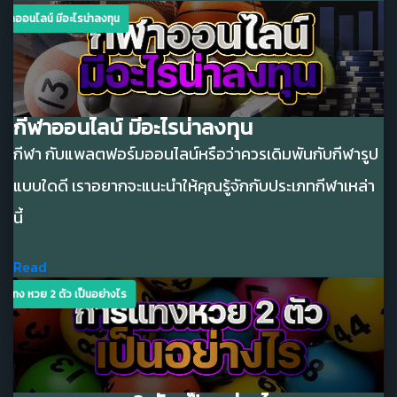
กีฬาออนไลน์ มีอะไรน่าลงทุน
กีฬาออนไลน์ มีอะไรน่าลงทุน
กีฬา กับแพลตฟอร์มออนไลน์หรือว่าควรเดิมพันกับกีฬารูป
แบบใดดี เราอยากจะแนะนำให้คุณรู้จักกับประเภทกีฬาเหล่า
นี้
Read
รแทง หวย 2 ตัว เป็นอย่างไร