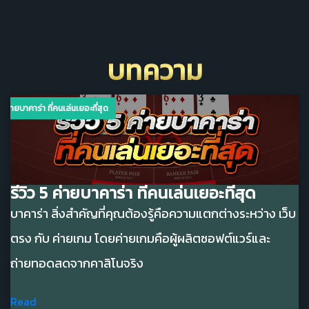
บทความ
 5 ค่ายบาคาร่า ที่คนเล่นเยอะที่สุด
รีวิว 5 ค่ายบาคาร่า ที่คนเล่นเยอะที่สุด
บาคาร่า สิ่งสำคัญที่คุณต้องรู้คือความแตกต่างระหว่าง เว็บ
ตรง กับ ค่ายเกม โดยค่ายเกมคือผู้ผลิตซอฟต์แวร์และ
ถ่ายทอดสดจากคาสิโนจริง
Read