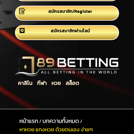
เข้า
สมัครสมาชิก/Register
ดาวน์โหลด
สมัครสมาชิกผ่านไลน์
ลิ้ง
รับ
ทรัพย์
สมัคร
คาสิโน
กีฬา
หวย
สล็อต
สมาชิก
ติดต่อ
เรา
หน้าแรก
บทความทั้งหมด
/
/
หาหวย แทงหวย ด้วยตนเอง ง่ายๆ