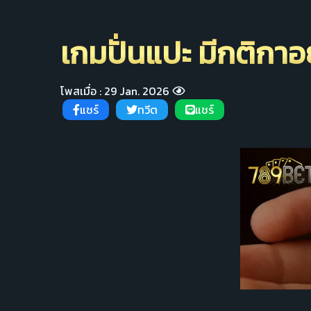
เกมปั่นแปะ มีกติกาอ
โพสเมื่อ : 29 Jan. 2026
แชร์
ทวีต
แชร์