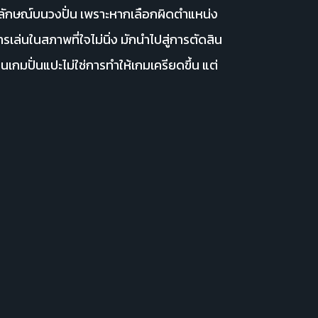
ักษณ์บนวงปั่น เพราะหากเลือกผิดตำแหน่ง
 การเล่นในสภาพที่ใจไม่นิ่ง มักนำไปสู่การตัดสิน
เกมปั่นแปะไม่ใช่การทำให้เกมเครียดขึ้น แต่