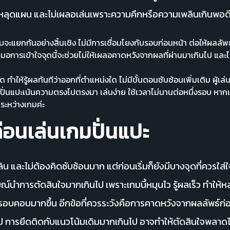
ม่หลุดแผน และไม่เผลอเล่นเพราะความคึกหรือความเพลินเกินพอดี
ะแยกกันอย่างสิ้นเชิง ไม่มีการเชื่อมโยงกับรอบก่อนหน้า ต่อให้ผลลัพธ
อการเข้าใจจุดนี้จะช่วยไม่ให้เผลอคาดหวังจากผลที่ผ่านมาเกินไป และไ
ให้รู้ผลทันทีว่าออกที่ตำแหน่งใด ไม่มีขั้นตอนซับซ้อนเพิ่มเติม ผู้
แปะเน้นความตรงไปตรงมา เล่นง่าย ใช้เวลาไม่นานต่อหนึ่งรอบ หากเข้าใ
ระหว่างเกมค่ะ
่อนเล่นเกมปั่นแปะ
ลิน และไม่ต้องคิดซับซ้อนมาก แต่ก่อนเริ่มก็ยังมีบางจุดที่ควรใส่ใ
มณ์นำการตัดสินใจมากเกินไป เพราะเกมนี้หมุนไว รู้ผลเร็ว ทำให้
ด้รอบคอบมากขึ้น อีกข้อที่ควรระวังคือการคาดหวังจากผลลัพธ์ก
ไป การยึดติดกับแนวโน้มเดิมมากเกินไป อาจทำให้ตัดสินใจพลา