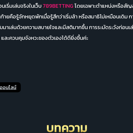
เริ่มเล่นจริงในเว็บ
789BETTING
โดยเฉพาะตำแหน่งหรือสัญล
้ายคือรู้จักหยุดพักเมื่อรู้สึกว่าเริ่มล้า หรือสมาธิไม่เหมือนเดิม
ับมาเล่นด้วยความสบายใจและมีสติมากขึ้น การระมัดระวังก่อนเล่น
 และควบคุมจังหวะของตัวเองได้ดียิ่งขึ้นค่ะ
ะออนไลน์
บทความ