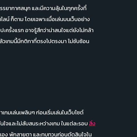
บรรยากาศสนุก และมีความลุ้นในทุกครั้งที่
นไลน์ ก็ตาม โดยเฉพาะเมื่อเล่นบนเว็บอย่าง
ปะครั้งแรก อาจรู้สึกว่าน่าสนใจแต่ยังไม่กล้า
วเกมนี้มีกติกาที่ตรงไปตรงมา ไม่ซับซ้อน
เกมเล่นเพลินๆ ก่อนเริ่มเล่นในเว็บไซต์
ั่นใจและไม่สับสนระหว่างเกม ในแต่ละรอบ
สิ่ง
ตัวเอง พักสายตา และทบทวนก่อนตัดสินใจใน