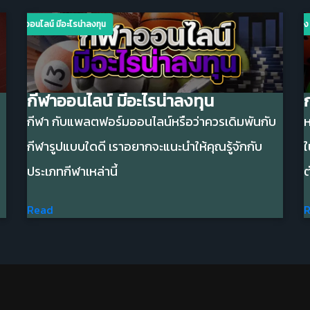
กีฬาออนไลน์ มีอะไรน่าลงทุน
การแทง 
กีฬาออนไลน์ มีอะไรน่าลงทุน
กีฬา กับแพลตฟอร์มออนไลน์หรือว่าควรเดิมพันกับ
ห
กีฬารูปแบบใดดี เราอยากจะแนะนำให้คุณรู้จักกับ
ใ
ประเภทกีฬาเหล่านี้
ต
Read