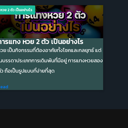
หวย 2 ตัว เป็นอย่างไร
การแทง หวย 2 ตัว เป็นอย่างไร
วย เป็นกิจกรรมที่ต้องอาศัยทั้งโชคและกลยุทธ์ แต่
นบรรดาประเภทการเดิมพันที่มีอยู่ การแทงหวยสอง
ัว ถือเป็นรูปแบบที่ง่ายที่สุด
Read