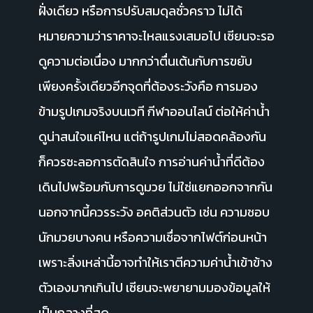
ฝั่งเดียว หรือการปรับสมดุลชั่วคราว ไม่ได้
หมายความว่าราคาจะไหลแรงเสมอไป เซียนจะรอ
ดูความต่อเนื่อง มากกว่าตื่นเต้นกับการขยับ
เพียงครั้งเดียวอีกจุดที่ต้องระวังคือ การมอง
ข้ามรูปเกมจริงบนเวที กีฬาออนไลน์ ต่อให้ค่าน้ำ
ดูน่าสนใจแค่ไหน แต่ถ้ารูปเกมไม่สอดคล้องกัน
ก็ควรชะลอการตัดสินใจ การอ่านค่าน้ำที่ดีต้อง
เดินไปพร้อมกับการดูมวย ไม่ใช่แยกออกจากกัน
นอกจากนี้ควรระวัง อคติส่วนตัว เช่น ความชอบ
นักมวยบางคน หรือความเชื่อจากไฟต์ก่อนหน้า
เพราะสิ่งเหล่านี้อาจทำให้เราตีความค่าน้ำเข้าข้าง
ตัวเองมากเกินไป เซียนจะพยายามมองข้อมูลให้
เป็นกลางที่สุด