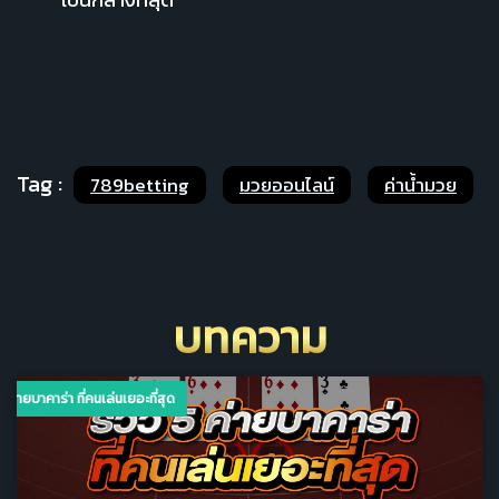
Tag :
789betting
มวยออนไลน์
ค่าน้ำมวย
บทความ
 5 ค่ายบาคาร่า ที่คนเล่นเยอะที่สุด