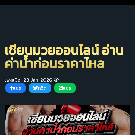
เซียนมวยออนไลน์ อ่าน
ค่าน้ำก่อนราคาไหล
โพสเมื่อ : 28 Jan. 2026
แชร์
ทวีต
แชร์