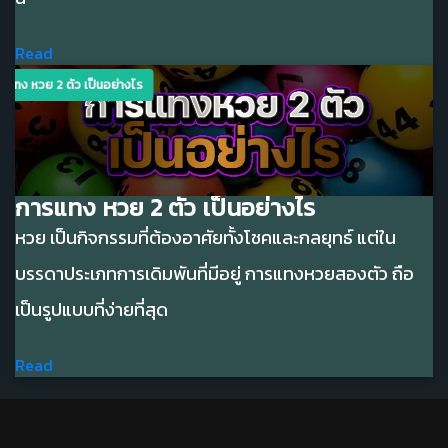
Read
รแทง หวย 2 ตัว เป็นอย่างไร
การแทง หวย 2 ตัว เป็นอย่างไร
หวย เป็นกิจกรรมที่ต้องอาศัยทั้งโชคและกลยุทธ์ แต่ใน
บรรดาประเภทการเดิมพันที่มีอยู่ การแทงหวยสองตัว ถือ
เป็นรูปแบบที่ง่ายที่สุด
Read