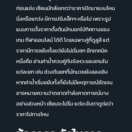
ก่อนแข่ง เซียนมักสังเกตว่าราคาเปิดมาแบบไหน
นิ่งหรือแกว่ง มีการปรับเล็กๆ หรือไม่ เพราะรูป
แบบการตั้งราคาตั้งต้นมักบอกใบ้ทิศทางของ
เกม กีฬาออนไลน์ ได้ดี โดยเฉพาะคู่ที่ดูสูสี แต่
ราคามีการขยับตั้งแต่ยังไม่เริ่มชก อีกเทคนิค
หนึ่งคือ อ่านค่าน้ำควบคู่กับจังหวะของเกมใน
แต่ละยก เช่น ช่วงต้นยกที่นักมวยยังลองเชิง
หากค่าน้ำเริ่มขยับทั้งที่ยังไม่มีเหตุการณ์ชัดเจน
อาจหมายความว่าตลาดกำลังคาดการณ์บาง
อย่างล่วงหน้า เซียนจะไม่รีบ แต่จะจับตาดูต่อว่า
ราคาไปทางไหน