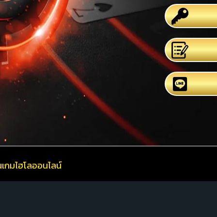
ันเกมไฮโลออนไลน์