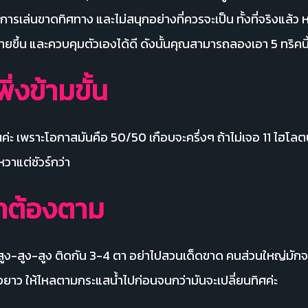
การเล่นขาดทิศทาง และไม่สนุกอย่างที่ควรจะเป็น ทั้งที่จริงแล
ายขึ้น และควบคุมตัวเองได้ดี ดังนั้นคุณสามารถลองเอา 5 ทริคนี้ไ
ิ่งข้ามขั้น
เท่านั้นค่ะ เพราะโอกาสมันคือ 50/50 เกือบจะครึ่งๆ ถ้าไม่เจอ 11 ไ
หวาแต่ชัวร์กว่า
มาต้องตาม
ูง-สูง-สูง ติดกัน 3-4 ตา อย่าไปสวนเด็ดขาด คนส่วนใหญ่มักจะค
ยาว ให้ไหลตามกระแสน้ำไปก่อนจนกว่ามันจะเปลี่ยนทิศค่ะ