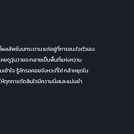
ที่ผลลัพธ์บนกระดาน แต่อยู่ที่การชนะใจตัวเอง
คยดูวุ่นวายจะกลายเป็นพื้นที่แห่งความ
เข้าใจ รู้จักรอคอยจังหวะที่ใช่ กล้าหยุดใน
ห้ทุกการตัดสินใจมีความนิ่งและแม่นยำ