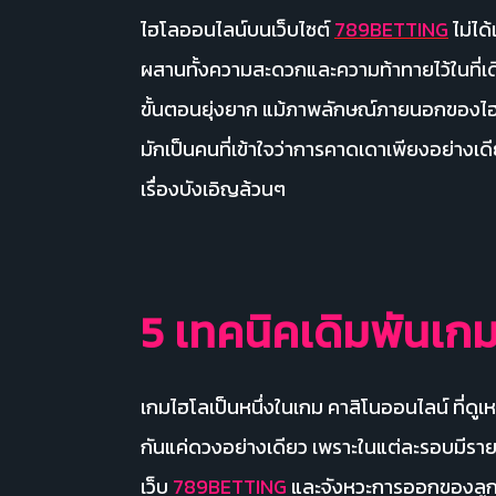
ไฮโลออนไลน์บนเว็บไซต์
789
BETTING
ไม่ได
ผสานทั้งความสะดวกและความท้าทายไว้ในที่เดียว
ขั้นตอนยุ่งยาก แม้ภาพลักษณ์ภายนอกของไฮโลจะ
มักเป็นคนที่เข้าใจว่าการคาดเดาเพียงอย่างเด
เรื่องบังเอิญล้วนๆ
5 เทคนิคเดิมพันเก
เกมไฮโลเป็นหนึ่งในเกม คาสิโนออนไลน์ ที่ดูเหม
กันแค่ดวงอย่างเดียว เพราะในแต่ละรอบมีราย
เว็บ
789
BETTING
และจังหวะการออกของลูกเต