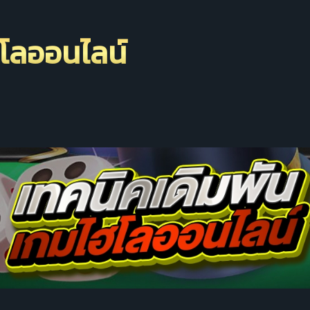
ฮโลออนไลน์