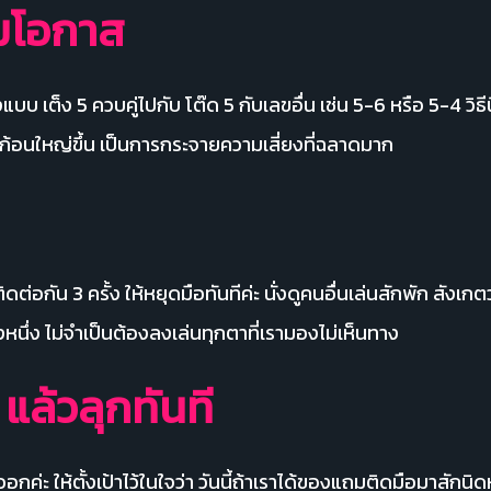
ิ่มโอกาส
แบบ เต็ง 5 ควบคู่ไปกับ โต๊ด 5 กับเลขอื่น เช่น 5-6 หรือ 5-4 วิธ
็ได้ก้อนใหญ่ขึ้น เป็นการกระจายความเสี่ยงที่ฉลาดมาก
ดต่อกัน 3 ครั้ง ให้หยุดมือทันทีค่ะ นั่งดูคนอื่นเล่นสักพัก สังเกต
หนึ่ง ไม่จำเป็นต้องลงเล่นทุกตาที่เรามองไม่เห็นทาง
 แล้วลุกทันที
นออกค่ะ ให้ตั้งเป้าไว้ในใจว่า วันนี้ถ้าเราได้ของแถมติดมือมาสัก