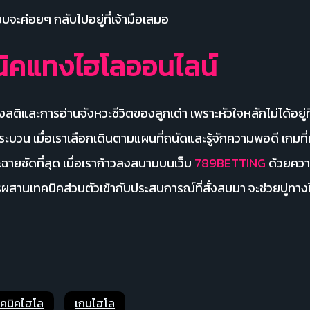
ยบจะค่อยๆ กลับไปอยู่ที่เจ้ามือเสมอ
นิคแทงไฮโลออนไลน์
งสติและการอ่านจังหวะชีวิตของลูกเต๋า เพราะหัวใจหลักไม่ได้อยู่
บวน เมื่อเราเลือกเดินตามแผนที่ถนัดและรู้จักความพอดี เกมที่เ
ะฉายชัดที่สุด เมื่อเราก้าวลงสนามบนเว็บ
789
BETTING
ด้วยความ
สานเทคนิคส่วนตัวเข้ากับประสบการณ์ที่สั่งสมมา จะช่วยปูทางใ
ทคนิคไฮโล
เกมไฮโล