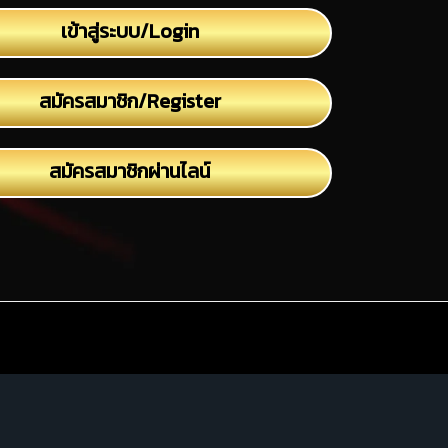
เข้าสู่ระบบ/Login
สมัครสมาชิก/Register
สมัครสมาชิกผ่านไลน์