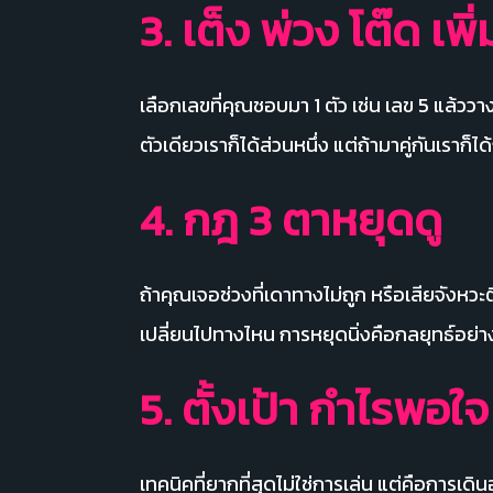
3. เต็ง พ่วง โต๊ด เพ
เลือกเลขที่คุณชอบมา 1 ตัว เช่น เลข 5 แล้ววาง
ตัวเดียวเราก็ได้ส่วนหนึ่ง แต่ถ้ามาคู่กันเราก
4. กฎ 3 ตาหยุดดู
ถ้าคุณเจอช่วงที่เดาทางไม่ถูก หรือเสียจังหวะติ
เปลี่ยนไปทางไหน การหยุดนิ่งคือกลยุทธ์อย่าง
5. ตั้งเป้า กำไรพอใจ
เทคนิคที่ยากที่สุดไม่ใช่การเล่น แต่คือการเดิ