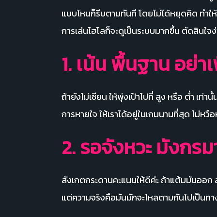
แบบไหนก็รีบตามทันที โดยไม่ได้หยุดคิด ทำให้
การเล่นไฮโลก็จะดูเป็นระบบมากขึ้น ตัดสินใจง่
1. เน้น พื้นฐาน อย่าเพ
ถ้ายังไม่เซียน ให้พุ่งเป้าไปที่ สูง หรือ ต่ำ 
การหายใจ ให้เราได้อยู่ในเกมนานที่สุด ไม่หวือ
2. รอจังหวะ มังกร
สังเกตกระดานคะแนนให้ดีค่ะ ถ้าแต้มมันออก ส
แต่ความจริงคือมันมักจะไหลตามกันไปเป็นทาง