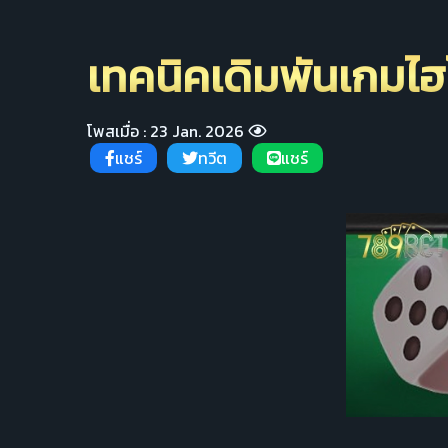
เทคนิคเดิมพันเกมไ
โพสเมื่อ : 23 Jan. 2026
แชร์
ทวีต
แชร์