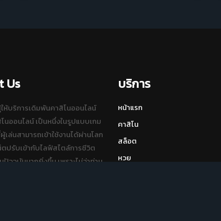
t Us
บริการ
หน้าแรก
้ให้บริการเดิมพันคาสิโนออนไลน์
สิโนออนไลน์ เป็นหนึ่งในรูปแบบเกม
คาสิโน
่ผู้เล่นสามารถเข้าใช้งานได้ผ่านโลก
สล็อต
น็ตปรับเข้ากับไลฟ์สไตล์การชีวิต
หวย
ปัจจุบันมากยิ่งขึ้น เพราะไม่ว่าท่าน
ไหนก็สามารถร่วมสนุกกับการเดิมพัน
ทางเข้า
ผ่าน คอมพิวเตอร์ โทรศัพท์มือถือ
อแม้กระทั้งแท็บเล็ต ขอเพียงเป็น
รใช้งานที่สามารถเชื่อมต่อ