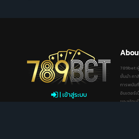
Abou
789bet ผู
ชั้นนำ คา
การพนันที
อินเตอร์เ
|
เข้าสู่ระบบ
ของผู้คนใน
จะอยู่ที่
คาสิโนได้
ไอแพด หรื
อุปกรณ์กา