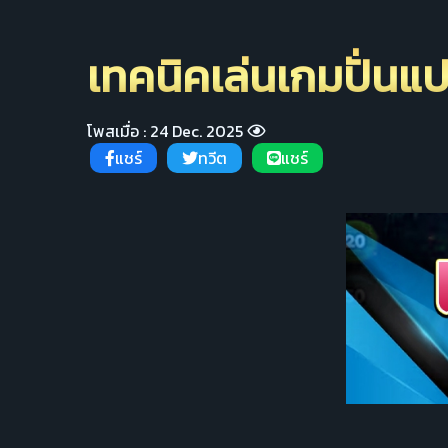
เทคนิคเล่นเกมปั่นแ
โพสเมื่อ : 24 Dec. 2025
แชร์
ทวีต
แชร์