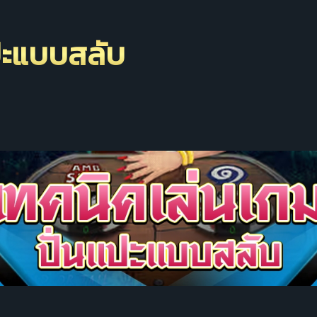
ปะแบบสลับ