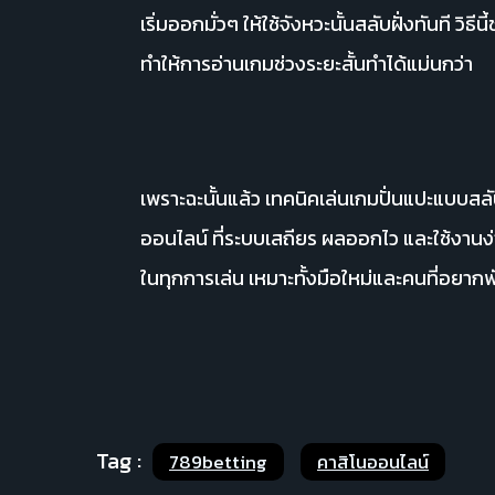
เริ่มออกมั่วๆ ให้ใช้จังหวะนั้นสลับฝั่งทันที 
ทำให้การอ่านเกมช่วงระยะสั้นทำได้แม่นกว่า
เพราะฉะนั้นแล้ว เทคนิคเล่นเกมปั่นแปะแบบสลับ 
ออนไลน์ ที่ระบบเสถียร ผลออกไว และใช้งานง่าย 
ในทุกการเล่น เหมาะทั้งมือใหม่และคนที่อยา
Tag :
789betting
คาสิโนออนไลน์