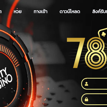
ต
หวย
ทางเข้า
ดาวน์โหลด
ลิงค์รับ