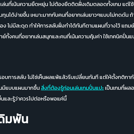
เล่นที่เน้นความยืดหยุ่น ไม่ต้องยึดติดฝั่งเดิมตลอดทั้งเกม แต่
ทุนได้ง่ายขึ้น เหมาะมากกับคนที่อยากเล่นยาวๆแบบไม่กดดัน ถ้า
 ไม่มีสะดุด ทำให้การสลับฝั่งทำได้ทันทีตามแผนที่วางไว้ แถมยังมีอ
์ทั้งคนที่อยากเล่นสนุกและคนที่เน้นความคุ้มค่า ใช้เทคนิคปั่นแ
รสลับ ไม่ใช่เห็นผลแพ้แล้วรีบเปลี่ยนทันที แต่ให้ตั้งกติกากับ
ล่นมีแบบแผนมากขึ้น
สิ่งที่ต้องรู้ก่อนเล่นเกมปั่นแปะ
เป็นเกมที่ผลอ
นและรู้ว่าควรไปต่อหรือพอแค่นี้
ดิมพัน