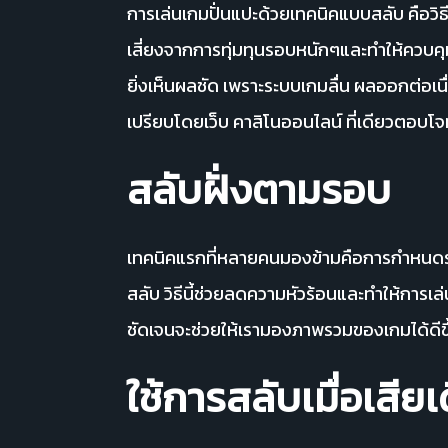
การเล่นเกมปั่นแปะด้วยเทคนิคแบบสลับ คือวิธี
เสี่ยงจากการทุ่มทุนรอบหนักๆและทำให้ควบคุม
ยิ่งเห็นผลชัด เพราะระบบเกมลื่น ผลออกต่อเนื่อง
เปรียบโดยเว็บ คาสิโนออนไลน์ ที่เดียวตอบโจทย
สลับฝั่งตามรอบ
เทคนิคแรกที่หลายคนมองข้ามคือการกำหนดรอบกา
สลับ วิธีนี้ช่วยลดความหัวร้อนและทำให้การเ
ชัดเจนจะช่วยให้เรามองภาพรวมของเกมได้ดีขึ้
ใช้การสลับเมื่อเสียเ