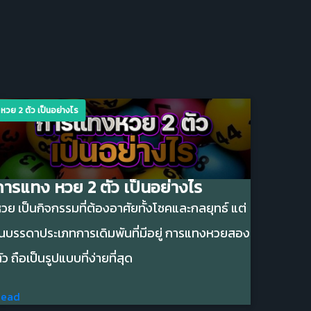
หวย 2 ตัว เป็นอย่างไร
การแทง หวย 2 ตัว เป็นอย่างไร
วย เป็นกิจกรรมที่ต้องอาศัยทั้งโชคและกลยุทธ์ แต่
นบรรดาประเภทการเดิมพันที่มีอยู่ การแทงหวยสอง
ัว ถือเป็นรูปแบบที่ง่ายที่สุด
Read