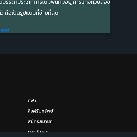
นบรรดาประเภทการเดิมพันที่มีอยู่ การแทงหวยสอง
ัว ถือเป็นรูปแบบที่ง่ายที่สุด
Read
กีฬา
ลิงค์รับทรัพย์
สมัครสมาชิก
ดาวน์โหลด