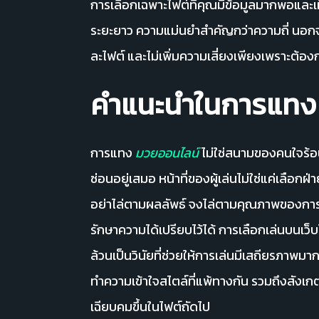
การเลือกเฉพาะไฟต์ที่คุณมีข้อมูลมากพอและเ
ระยะยาว ความแม่นยำสำคัญกว่าความถี่ นอก
ละไฟต์ และไม่เพิ่มความเสี่ยงเพียงเพราะต้อง
คำแนะนำในการแทง
การแทง
มวยออนไลน์
ไม่ใช่สนามของคนใจร้อน 
ซ่อนอยู่เสมอ หน้าที่ของผู้เล่นไม่ใช่แค่เลื
อย่าไล่ตามผลลัพธ์ จงไล่ตามคุณภาพของการว
รักษาความได้เปรียบไว้ได้ การเลือกเล่นบนเว็
ล้วนเป็นวินัยที่ช่วยให้การเล่นมีเสถียรภาพ
ทำความเข้าใจสไตล์ที่แพ้ทางกัน รวมถึงสังเก
เฉียบคมขึ้นในไฟต์ถัดไป