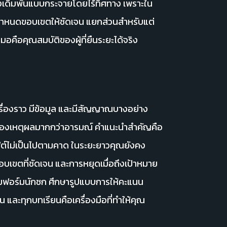
รลงเดิมพันแบบกระจายโดยไร้ทิศทาง เพราะใน
กำหนดขอบเขตให้ชัดเจน แยกส่วนสำหรับแต่
อคือคุณสมบัติของผู้ที่ยืนระยะได้จริง
ีเรื่องราว มีข้อมูล และมีสัญญาณบางอย่าง
้นฐานของเหตุผลมากกว่าอารมณ์ คำแนะนำสำคัญคือ
ฟต์ไม่เป็นไปตามคาด ในระยะยาวคุณยังคง
อบเขตที่ชัดเจน และการหยุดเมื่อถึงเป้าหมาย
ดตามฟอร์มนักชก ศึกษารูปแบบการให้คะแนน
และทุกบทเรียนคือเครื่องมือที่ทำให้คุณ