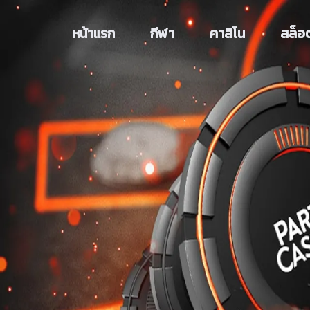
หน้าแรก
กีฬา
คาสิโน
สล็อ