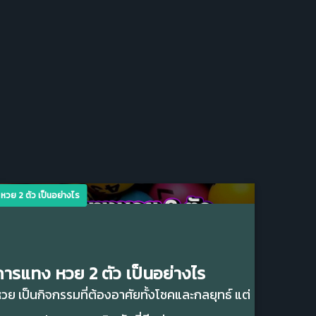
หวย 2 ตัว เป็นอย่างไร
การแทง หวย 2 ตัว เป็นอย่างไร
วย เป็นกิจกรรมที่ต้องอาศัยทั้งโชคและกลยุทธ์ แต่