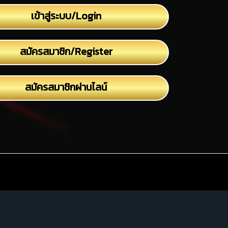
เข้าสู่ระบบ/Login
สมัครสมาชิก/Register
สมัครสมาชิกผ่านไลน์