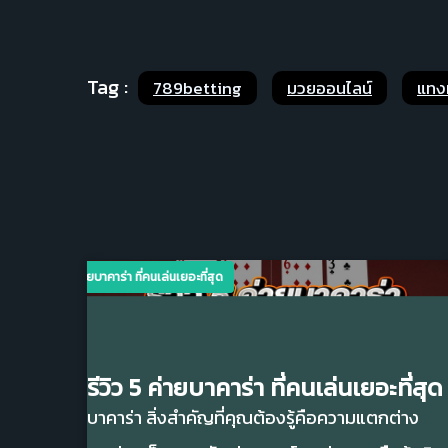
Tag :
789betting
มวยออนไลน์
แทง
รีวิว 5 ค่ายบาคาร่า ที่คนเล่นเยอะที่สุด
รีวิว 5 ค่ายบาคาร่า ที่คนเล่นเยอะที่สุด
บาคาร่า สิ่งสำคัญที่คุณต้องรู้คือความแตกต่าง