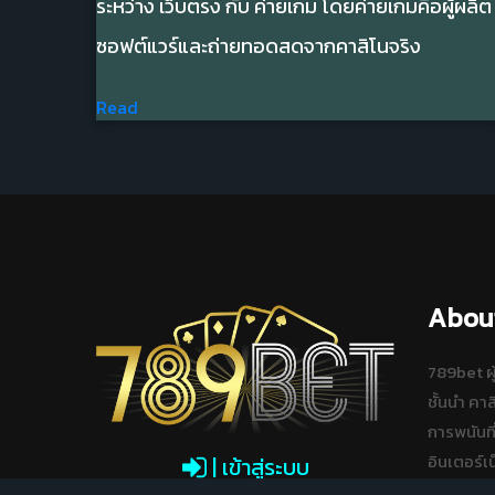
ระหว่าง เว็บตรง กับ ค่ายเกม โดยค่ายเกมคือผู้ผลิต
ซอฟต์แวร์และถ่ายทอดสดจากคาสิโนจริง
Read
Abou
789bet ผู
ชั้นนำ คา
การพนันที
อินเตอร์เ
|
เข้าสู่ระบบ
ของผู้คนใน