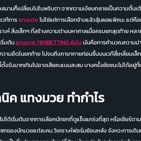
ศทั้งสนามก็เปลี่ยนไปในพริบตา จากความเงียบกลายเป็นความตื่
นเวทีการ
แทงมวย
ไม่ใช่แค่การเลือกข้างแล้วลุ้นผลแพ้ชนะ แต่
เคราะห์ สิ่งเล็กๆ ที่สร้างความต่างมหาศาลเมื่อครบยกสุดท้าย 
ริ่มต้น
แทงมวย
789BETTING
ยังไง
มันคือการคำนวณความน่าจ
วามอึดในยกท้าย ไปจนถึงภาษากายก่อนขึ้นบนเวทีสี่เหลี่ยมเล็กๆ น
ตั้งรับมากเกินไปอาจเสียคะแนนสะสม บางครั้งชัยชนะไม่ได้อยู่ที่หม
ทคนิค แทงมวย ทำกำไร
ม่ได้เริ่มต้นจากการเลือกนักชกที่ดูแข็งแกร่งที่สุด หรือเชีย
ชกของนักมวยแต่ละคน วิเคราะห์ฟอร์มย้อนหลัง จังหวะการเดิ