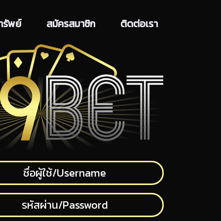
ทรัพย์
สมัครสมาชิก
ติดต่อเรา