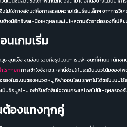
กอบล้วนเป็นชิ้นส่วนของภาพใหญ่ที่ต้องนำมาต่อกันอย่างแม่นยำกา
ึงไม่ใช่ทางลัดแต่คือการสะสมความได้เปรียบเล็กๆ จากการวิเคราะห
์รอบข้างมีอิทธิพลเหนือเหตุผล และไม่ไหลตามอัตราต่อรองที่เ
อนเกมเริ่ม
ุธ จุดแข็ง จุดอ่อน รวมถึงรูปแบบการแพ้–ชนะที่ผ่านมา นักชก
กำไรทุกยก
การเข้าใจจังหวะเหล่านี้ช่วยให้ประเมินแนวโน้มของไฟต
ต่อรองในระบบของหมวดหมู่ กีฬาออนไลน์ ราคาไม่ได้ขยับแบบไ
ินข้อมูลใหม่ อย่ารีบตัดสินใจตามกระแสโดยไม่มีเหตุผลรองรั
็นต้องแทงทุกคู่