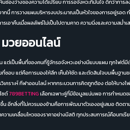
ห็นช่องว่างของความได้เปรียบ การรอจังหวะที่มั่นใจ ดีกว่ากา
จากนี้ การวางแผนบริหารงบประมาณเป็นหัวใจของการอยู่รอด 
การเอาคืนเมื่อผลลัพธ์ไม่เป็นไปตามคาด ความนิ่งและความสม่ำเสม
 มวยออนไลน์
แต่เป็นพื้นที่ของคนที่รู้จักรอจังหวะอย่างมีแบบแผน ทุกไฟต์ม
อกฝ่ายที่ชอบ แต่คือการมองให้ลึก เห็นให้ชัด และตัดสินใจบนพื
ิเคราะห์ กีฬาออนไลน์ หากกระบวนการคิดถูกต้อง ต่อให้บางไ
บไซต์
789BETTING
เลือกเฉพาะคู่ที่มีข้อมูลแน่นพอ การกำหนดข
มากขึ้น อีกสิ่งที่ไม่ควรมองข้ามคือการพัฒนาตัวเองอยู่เสมอ ติ
ตความเคลื่อนไหวของราคาอย่างมีสติ ทุกประสบการณ์คือบทเรียน 