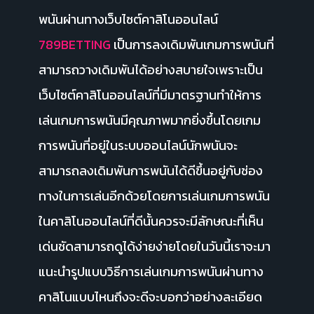
พนันผ่านทางเว็บไซต์คาสิโนออนไลน์
789
BETTING
เป็นการลงเดิมพันเกมการพนันที่
สามารถวางเดิมพันได้อย่างสบายใจเพราะเป็น
เว็บไซต์คาสิโนออนไลน์ที่มีมาตรฐานทำให้การ
เล่นเกมการพนันมีคุณภาพมากยิ่งขึ้นโดยเกม
การพนันที่อยู่ในระบบออนไลน์นักพนันจะ
สามารถลงเดิมพันการพนันได้ดีขึ้นอยู่กับช่อง
ทางในการเล่นอีกด้วยโดยการเล่นเกมการพนัน
ในคาสิโนออนไลน์ที่ดีนั้นควรจะมีลักษณะที่เห็น
เด่นชัดสามารถดูได้ง่ายง่ายโดยในวันนี้เราจะมา
แนะนำรูปแบบวิธีการเล่นเกมการพนันผ่านทาง
คาสิโนแบบไหนถึงจะดีจะบอกว่าอย่างละเอียด