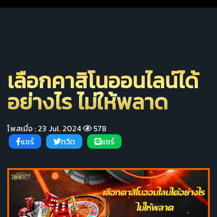
เลือกคาสิโนออนไลน์ได้
อย่างไร ไม่ให้พลาด
โพสเมื่อ : 23 Jul. 2024
578
แชร์
ทวีต
แชร์