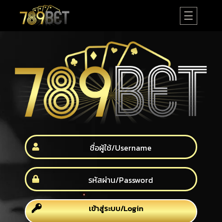
☰
หน้า
แรก
กีฬา
คา
สิโน
สล็อต
หวย
ทาง
เข้าสู่ระบบ/Login