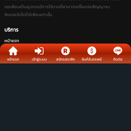
ขอเพียงเป็นอุปกรณ์การใช้งานที่สามารถเชื่อมต่อสัญญาณ
อินเตอร์เน็ตได้เพียงเท่านั้น
บริการ
หน้าแรก
คาสิโน
หน้าแรก
เข้าสู่ระบบ
สมัครสมาชิก
ลิงค์รับทรพย์
ติดต่อ
สล็อต
หวย
ทางเข้า
กีฬา
ลิงค์รับทรัพย์
สมัครสมาชิก