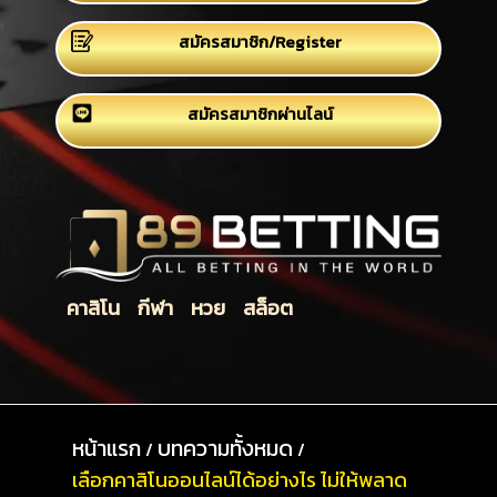
เข้า
สมัครสมาชิก/Register
ดาวน์โหลด
สมัครสมาชิกผ่านไลน์
ลิ้ง
รับ
ทรัพย์
สมัคร
คาสิโน
กีฬา
หวย
สล็อต
สมาชิก
ติดต่อ
เรา
หน้าแรก
บทความทั้งหมด
/
/
เลือกคาสิโนออนไลน์ได้อย่างไร ไม่ให้พลาด