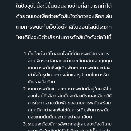
ในปัจจุบันนี้จะมีขั้นตอนง่ายง่ายที่สามารถทำได้
ด้วยตนเองเพื่อช่วยตัดสินใจว่าควรจะเลือกเล่น
เกมการพนันกับเว็บไซต์คาสิโนออนไลน์ประเภท
ไหนดีซึ่งจะมีตัวเลือกในการตัดสินใจดังต่อไปนี้
เว็บไซต์คาสิโนออนไลน์ที่ดีควรจะมีอัตราการ
จ่ายเงินรางวัลบอกอย่างละเอียดชัดเจนทุกทุก
เกมการพนันซึ่งผู้เดิมพันเกมการพนันจะต้อง
เข้าใจในรูปแบบการเล่นและรูปแบบในการรับ
เงินรางวัลด้วย
เกมการพนันแต่ละเกมการพนันที่อยู่ในคาสิโน
ออนไลน์ที่เลือกเล่นนั้นจะต้องมีรายละเอียดวิธี
การในการวางเดิมพันของเกมการพนันพร้อม
กฎกติกาต่างๆเพื่อใช้ในการเดิมพันการพนัน
ของเกมนั้นนั้นบอกว่าอย่างละเอียด
ระบบจะต้องมีการอัพเดทอยู่เสมอจะต้องมีเกม
การพนันใหม่ใหม่ให้ได้เลือกเล่นอยู่เป็นประจำ