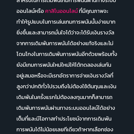
สำหรับในการเดิมพันเกมการพนันผ่านทางระบบ
ออนไลน์หรือ
คาสิโนออนไลน์
ที่มีคุณภาพจะ
ทำให้รูปแบบในการเล่นเกมการพนันนั้นง่ายมาก
ยิ่งขึ้นและสามารถมั่นใจได้ว่าจะได้รับเงินรางวัล
จากการเดิมพันการพนันได้อย่างแท้จริงและไม่
โดนโกงในการเดิมพันการพนันอีกด้วยพร้อมทั้ง
ยังมีเกมการพนันใหม่ใหม่ให้ได้ทดลองเล่นกัน
อยู่เสมอหรือจะมีเรทอัตราการจ่ายเงินรางวัลที่
สูงกว่าปกติทั่วไปรวมถึงไม่ต้องใช้ต้นทุนและเงิน
เดิมพันในครั้งแรกไม่ต้องลงทุนมากก็สามารถ
เดิมพันการพนันผ่านทางระบบออนไลน์ได้อย่าง
เต็มที่และมีโอกาสทำประโยชน์จากการเดิมพัน
การพนันได้ไม่น้อยเลยทีเดียวถ้าหากเลือกช่อง