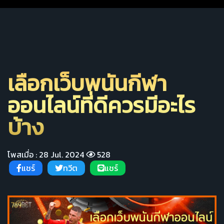
เลือกเว็บพนันกีฬา
ออนไลน์ที่ดีควรมีอะไร
บ้าง
โพสเมื่อ : 28 Jul. 2024
528
แชร์
ทวีต
แชร์