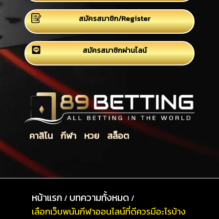
เข้า
สมัครสมาชิก/Register
ดาวน์โหลด
สมัครสมาชิกผ่านไลน์
ลิ้ง
รับ
ทรัพย์
สมัคร
คาสิโน
กีฬา
หวย
สล็อต
สมาชิก
ติดต่อ
เรา
หน้าแรก
บทความทั้งหมด
/
/
เลือกเว็บพนันกีฬาออนไลน์ที่ดีควรมีอะไรบ้าง