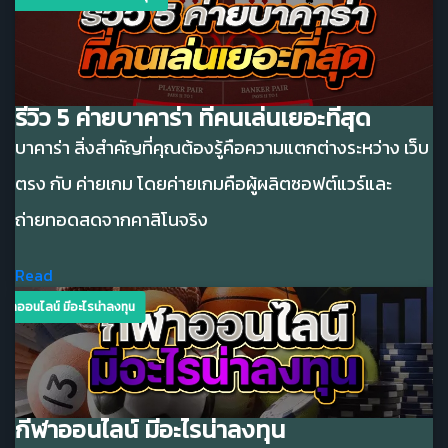
รีวิว 5 ค่ายบาคาร่า ที่คนเล่นเยอะที่สุด
บาคาร่า สิ่งสำคัญที่คุณต้องรู้คือความแตกต่างระหว่าง เว็บ
ตรง กับ ค่ายเกม โดยค่ายเกมคือผู้ผลิตซอฟต์แวร์และ
ถ่ายทอดสดจากคาสิโนจริง
Read
กีฬาออนไลน์ มีอะไรน่าลงทุน
กีฬาออนไลน์ มีอะไรน่าลงทุน