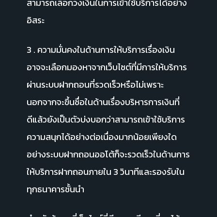
สามารถเลือกวงเงินในการเข้าใช้บริการได้อย่าง
อิสระ
3 . ความมั่นคงในด้านการให้บริการเรื่องเงิน
อาจจะเลือกมองหาจากเว็บไซต์ที่มีการให้บริการ
ผ่านระบบฝากถอนที่รวดเร็วหรือไม่เพราะ
นอกจากจะขึ้นชื่อในด้านเรื่องบริหารการเงินที่
ดีแล้วยังเป็นตัวบ่งบอกว่าสามารถเข้าใช้บริการ
ความสนุกได้อย่างต่อเนื่องมากน้อยเพียงใด
อย่างระบบฝากถอนออโต้ก็จะรวดเร็วในด้านการ
ให้บริการฝากถอนภายใน 3 วินาทีและรองรับใน
ทุกธนาคารชั้นนำ