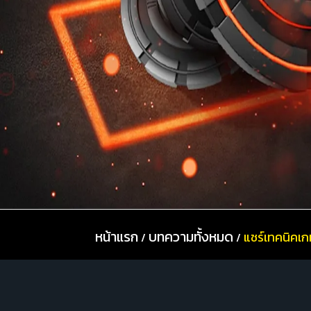
หน้าแรก
บทความทั้งหมด
แชร์เทคนิคเ
/
/