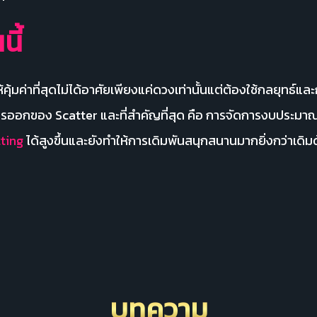
นี้
้มค่าที่สุดไม่ได้อาศัยเพียงแค่ดวงเท่านั้นแต่ต้องใช้กลยุทธ์แล
ออกของ Scatter และที่สำคัญที่สุด คือ การจัดการงบประมาณเมื่
ting
ได้สูงขึ้นและยังทำให้การเดิมพันสนุกสนานมากยิ่งกว่าเดิม
บทความ