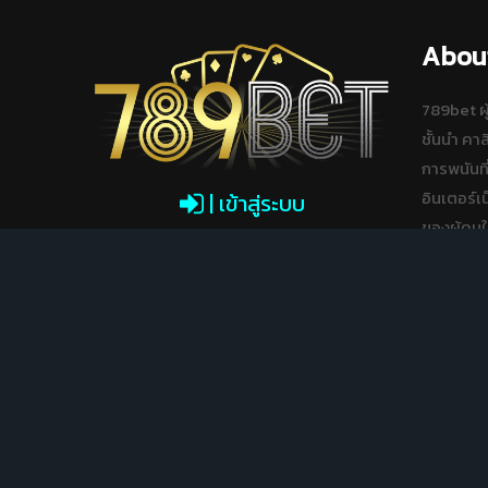
Abou
789bet ผู
ชั้นนำ คา
การพนันที
อินเตอร์เ
|
เข้าสู่ระบบ
ของผู้คนใน
จะอยู่ที่
คาสิโนได้
ไอแพด หรื
อุปกรณ์กา
สัญญาณอิน
Copyright ©2020 All rights reserved | 789b