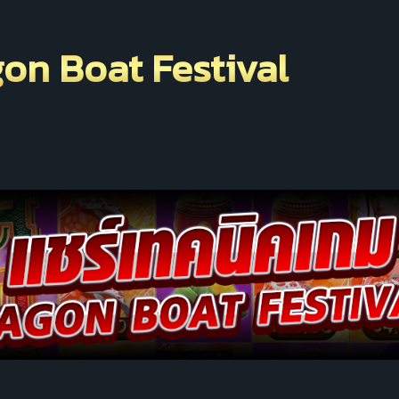
gon Boat Festival