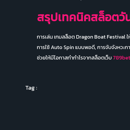
สรุปเทคนิคสล็อตวัน
การเล่น เกมสล็อต Dragon Boat Festival ให้คุ
การใช้ Auto Spin แบบพอดี, การจับจังหวะการ
ช่วยให้มีโอกาสทำกำไรจากสล็อตเว็บ
789
bet
Tag :