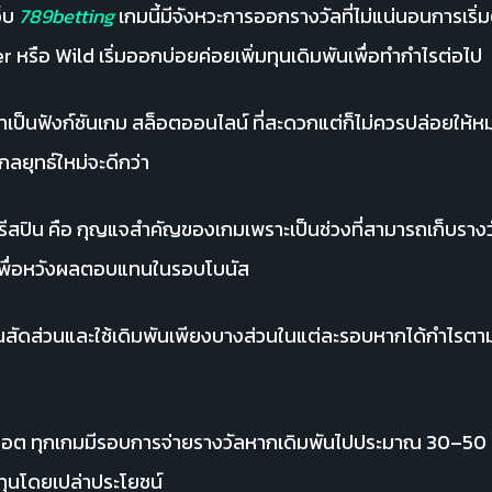
็บ
789
betting
เกมนี้มีจังหวะการออกรางวัลที่ไม่แน่นอนการเริ่
er หรือ Wild เริ่มออกบ่อยค่อยเพิ่มทุนเดิมพันเพื่อทำกำไรต่อไป
าเป็นฟังก์ชันเกม สล็อตออนไลน์ ที่สะดวกแต่ก็ไม่ควรปล่อยให
นกลยุทธ์ใหม่จะดีกว่า
รีสปิน คือ กุญแจสำคัญของเกมเพราะเป็นช่วงที่สามารถเก็บรางวั
อนไขเพื่อหวังผลตอบแทนในรอบโบนัส
็นสัดส่วนและใช้เดิมพันเพียงบางส่วนในแต่ละรอบหากได้กำไรต
็อต ทุกเกมมีรอบการจ่ายรางวัลหากเดิมพันไปประมาณ 30–50 ร
ยทุนโดยเปล่าประโยชน์