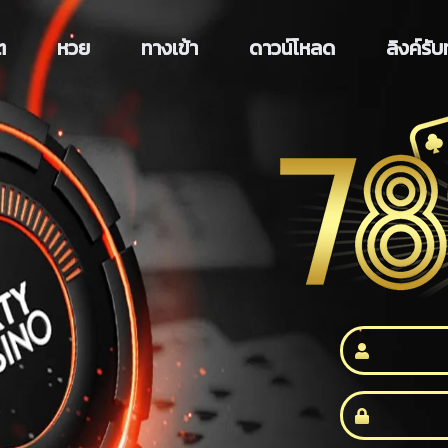
ต
หวย
ทางเข้า
ดาวน์โหลด
ลิงค์รับ