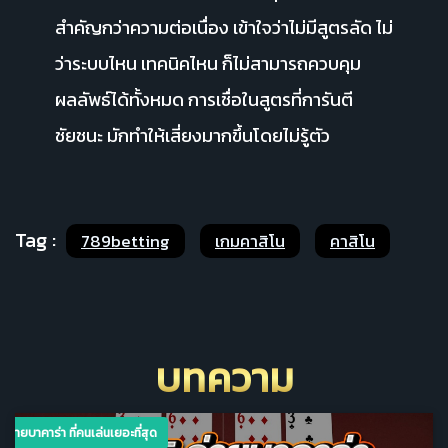
สำคัญกว่าความต่อเนื่อง เข้าใจว่าไม่มีสูตรลัด ไม่
ว่าระบบไหน เทคนิคไหน ก็ไม่สามารถควบคุม
ผลลัพธ์ได้ทั้งหมด การเชื่อในสูตรที่การันตี
ชัยชนะ มักทำให้เสี่ยงมากขึ้นโดยไม่รู้ตัว
Tag :
789betting
เกมคาสิโน
คาสิโน
บทความ
 5 ค่ายบาคาร่า ที่คนเล่นเยอะที่สุด