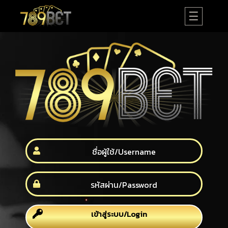
☰
หน้า
แรก
กีฬา
คา
สิโน
สล็อต
หวย
ทาง
เข้าสู่ระบบ/Login