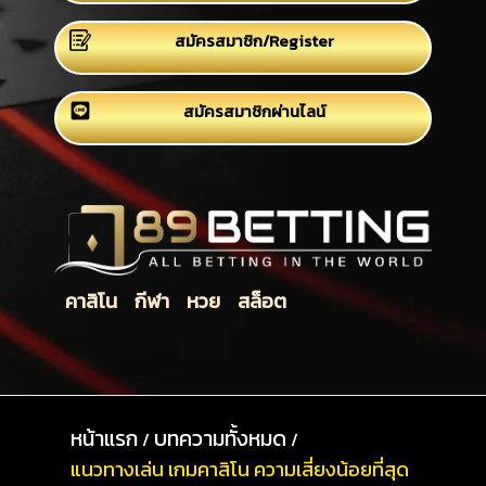
เข้า
สมัครสมาชิก/Register
ดาวน์โหลด
สมัครสมาชิกผ่านไลน์
ลิ้ง
รับ
ทรัพย์
สมัคร
คาสิโน
กีฬา
หวย
สล็อต
สมาชิก
ติดต่อ
เรา
หน้าแรก
บทความทั้งหมด
/
/
แนวทางเล่น เกมคาสิโน ความเสี่ยงน้อยที่สุด