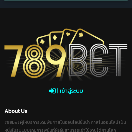
|
เข้าสู่ระบบ
About Us
789bet ผู้ให้บริการเดิมพันคาสิโนออนไลน์ชั้นนำ คาสิโนออนไลน์ เป็น
หนึ่งในรูปแบบเกมการพนันที่ผู้เล่นสามารถเข้าใช้งานได้ผ่านโลก