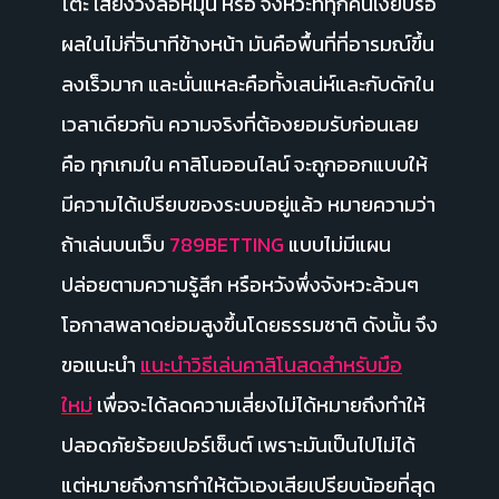
โต๊ะ เสียงวงล้อหมุน หรือ จังหวะที่ทุกคนเงียบรอ
ผลในไม่กี่วินาทีข้างหน้า มันคือพื้นที่ที่อารมณ์ขึ้น
ลงเร็วมาก และนั่นแหละคือทั้งเสน่ห์และกับดักใน
เวลาเดียวกัน ความจริงที่ต้องยอมรับก่อนเลย
คือ ทุกเกมใน คาสิโนออนไลน์ จะถูกออกแบบให้
มีความได้เปรียบของระบบอยู่แล้ว หมายความว่า
ถ้าเล่นบนเว็บ
789BETTING
แบบไม่มีแผน
ปล่อยตามความรู้สึก หรือหวังพึ่งจังหวะล้วนๆ
โอกาสพลาดย่อมสูงขึ้นโดยธรรมชาติ ดังนั้น จึง
ขอแนะนำ
แนะนำวิธีเล่นคาสิโนสดสำหรับมือ
ใหม่
เพื่อจะได้ลดความเสี่ยงไม่ได้หมายถึงทำให้
ปลอดภัยร้อยเปอร์เซ็นต์ เพราะมันเป็นไปไม่ได้
แต่หมายถึงการทำให้ตัวเองเสียเปรียบน้อยที่สุด