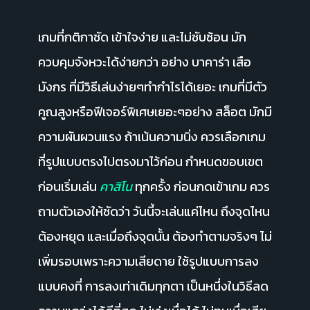
เกมที่กติกาชัด เข้าใจง่าย และไม่ซับซ้อน มัก
ควบคุมจังหวะได้ง่ายกว่า อย่าง บาคาร่า เสือ
มังกร ที่มีวิธีเล่นง่ายๆทำกำไรได้เยอะ เกมที่มีตัว
คูณสูงหรือฟีเจอร์พิเศษเยอะๆอย่าง สล็อต มักมี
ความผันผวนแรง ถ้าเน้นความนิ่ง ควรเลือกเกม
ที่รูปแบบตรงไปตรงมาไว้ก่อน กำหนดขอบเขต
ก่อนเริ่มเล่น
คาสิโน
ทุกครั้ง ก่อนกดเข้าเกม ควร
ถามตัวเองให้ชัดว่า วันนี้จะเล่นแค่ไหน ถึงจุดไหน
ต้องหยุด และเมื่อถึงจุดนั้น ต้องทำตามจริงๆ ไม่
เพิ่มรอบเพราะความเสียดาย ใช้รูปแบบการลง
แบบคงที่ การลงเท่าเดิมทุกตา เป็นหนึ่งในวิธีลด