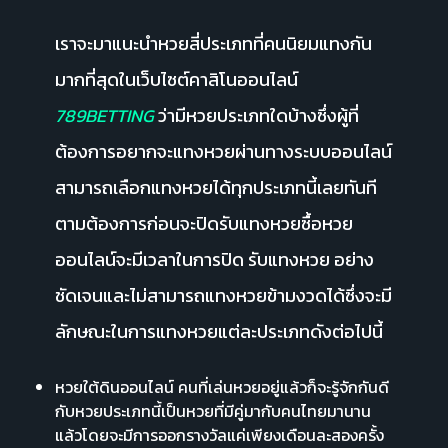
เราจะมาแนะนำหวยสี่ประเภทที่คนนิยมแทงกัน
มากที่สุดในเว็บไซต์คาสิโนออนไลน์
789
BETTING
ว่ามีหวยประเภทใดบ้างซึ่งผู้ที่
ต้องการอยากจะแทงหวยผ่านทางระบบออนไลน์
สามารถเลือกแทงหวยได้ทุกประเภทนี้เลยทันที
ตามต้องการก่อนจะปิดรับแทงหวยซื้อหวย
ออนไลน์จะมีเวลาในการปิด รับแทงหวย อย่าง
ชัดเจนและไม่สามารถแทงหวยข้ามงวดได้ซึ่งจะมี
ลักษณะในการแทงหวยแต่ละประเภทดังต่อไปนี้
หวยใต้ดินออนไลน์ คนที่เล่นหวยอยู่แล้วก็จะรู้จักกันดี
กับหวยประเภทนี้เป็นหวยที่มีคู่มากับคนไทยมานาน
แล้วโดยจะมีการออกรางวัลแค่เพียงเดือนละสองครั้ง