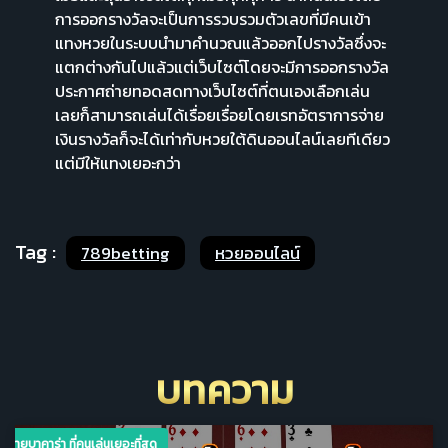
การออกรางวัลจะเป็นการรวบรวมตัวเลขที่มีคนเข้า
แทงหวยในระบบนำมาคำนวณแล้วออกไปรางวัลซึ่งจะ
แตกต่างกันไปแล้วแต่เว็บไซต์โดยจะมีการออกรางวัล
ประกาศถ่ายทอดสดทางเว็บไซต์ที่ตนเองเลือกเล่น
เลยก็สามารถเล่นได้เรื่อยเรื่อยโดยเรทอัตราการจ่าย
เงินรางวัลก็จะได้เท่ากับหวยใต้ดินออนไลน์เลยทีเดียว
แต่มีให้แทงเยอะกว่า
Tag :
789betting
หวยออนไลน์
บทความ
 5 ค่ายบาคาร่า ที่คนเล่นเยอะที่สุด