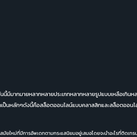
ุบันนี้มีมากมายหลากหลายประเภทหลากหลายรูปแบบเหลือเกินหล
กเป็นหลักๆดังนี้คือสล็อตออนไลน์แบบคลาสสิกและสล็อตออนไล
บสมัยใหม่ที่มีการอัพเดทตามกระแสนิยมอยู่เสมอโดยจะนำอะไรที่ติดเท