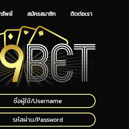
ทรัพย์
สมัครสมาชิก
ติดต่อเรา