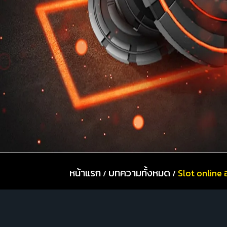
หน้าแรก
บทความทั้งหมด
Slot online อ
/
/