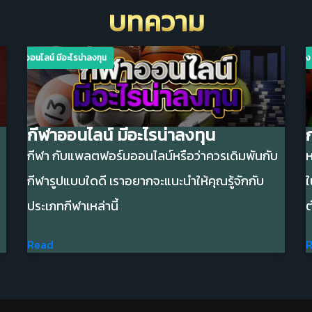
บทความ
กีฬาออนไลน์ มีอะไรน่าลงทุน
การแทง 
กีฬาออนไลน์ มีอะไรน่าลงทุน
กีฬา กับแพลตฟอร์มออนไลน์หรือว่าควรเดิมพันกับ
ห
กีฬารูปแบบใดดี เราอยากจะแนะนำให้คุณรู้จักกับ
ใ
ประเภทกีฬาเหล่านี้
ต
Read