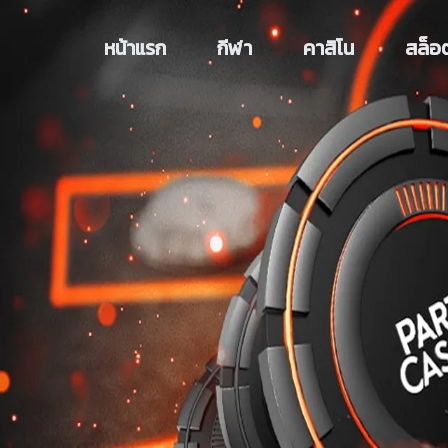
หน้าแรก
กีฬา
คาสิโน
สล็อ