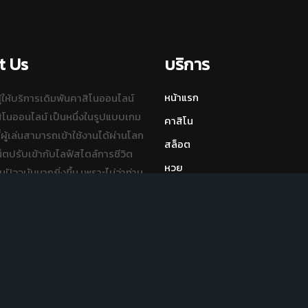
t Us
บริการ
หน้าแรก
้ให้บริการเดิมพันคาสิโนออนไลน์
สิโนออนไลน์ เป็นหนึ่งในรูปแบบเกม
คาสิโน
่ผู้เล่นสามารถเข้าใช้งานได้ผ่านโลก
สล็อต
น็ตปรับเข้ากับไลฟ์สไตล์การชีวิต
หวย
ปัจจุบันมากยิ่งขึ้น เพราะไม่ว่าท่าน
ไหนก็สามารถร่วมสนุกกับการเดิมพัน
ทางเข้า
ผ่าน คอมพิวเตอร์ โทรศัพท์มือถือ
อแม้กระทั้งแท็บเล็ต ขอเพียงเป็น
รใช้งานที่สามารถเชื่อมต่อ
เตอร์เน็ตได้เพียงเท่านั้น